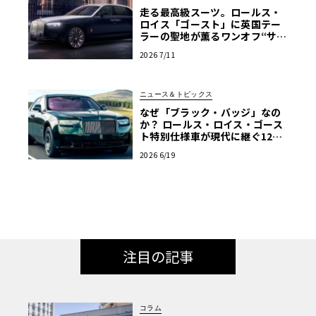
走る最高級スーツ。ロールス・
ロイス「ゴースト」に英国テー
ラーの聖地が薫るワンオフ“サヴ
ィル・ロウ”登場
2026 7/11
ニュース＆トピックス
なぜ「ブラック・バッジ」なの
か？ ロールス・ロイス・ゴース
ト特別仕様車が現代に継ぐ120
年前のマン島TTの伝説
2026 6/19
注目の記事
コラム