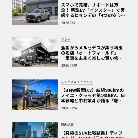
スマホで完結、サポートは万
全！ 新型EV「インスター」で実
感するヒョンデの「4つの安心」
【第1回・ヒョンデ6つの疑問：
2026 7/31
Why? Hyundai?】〈PR〉
コラム
全国からメルセデスが集う埼玉
の名店「オートフィールド」─
─愛車を末永く楽しむ賢い修理
術と、プロがフックス製オイル
2026 7/30
を選ぶ理由〈PR〉
ニュース＆トピックス
【BMW新型iX3】航続906kmの
ノイエ・クラッセ第1弾BEV。日
本戦略と中村敬斗が語る「駆け
ぬける歓び」
2026 7/24
国内試乗
【究極のSUV比較試乗】ディフ