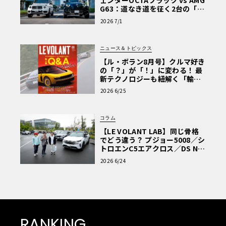
ェンダーOCTAブラック vs AMG
G63：道なき道を征く2台の「対
極的アプローチ」
2026 7/1
ニュース＆トピックス
【ル・ボラン8月号】クルマ好き
の「？」が「！」に変わる！ 最
新テクノロジーも紐解く「輸入
車Q&A」
2026 6/25
コラム
【LE VOLANT LAB】同じ骨格
でどう違う？ プジョー5008／シ
トロエンC5エアクロス／DS Nº4
読者一気乗りレポート
2026 6/24
RANKING