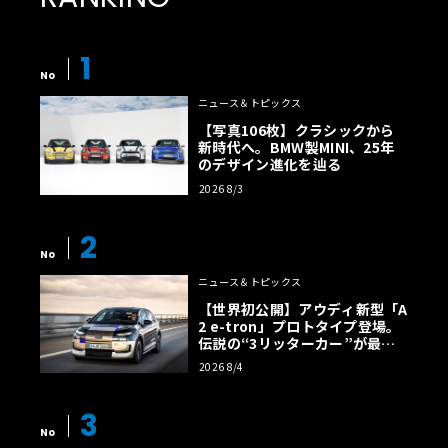
1
No
ニュース＆トピックス
【写真106枚】クラシックから
新時代へ。BMW製MINI、25年
のデザイン進化を辿る
2026 8/3
2
No
ニュース＆トピックス
【世界初公開】アウディ新型「A
2 e-tron」プロトタイプ登場。
伝説の“3リッターカー”が最高
効率エントリーBEVとして復活
2026 8/4
【画像38枚】
3
No