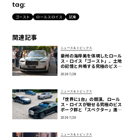
tag:
ゴースト
ロールスロイス
試乗
関連記事
ニュース＆トピックス
豪州の海岸美を体現したロール
ス・ロイス「ゴースト」。土地
の記憶と共鳴する究極のビスポ
ーク仕様が公開
2026 7/28
ニュース＆トピックス
「世界に1台」の競演。ロール
ス・ロイスが魅せる究極のビス
ポーク群と「スペクター」進化
版
2026 7/20
ニュース＆トピックス