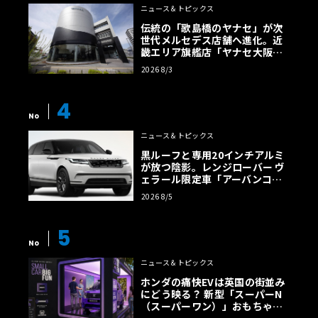
ニュース＆トピックス
伝統の「歌島橋のヤナセ」が次
世代メルセデス店舗へ進化。近
畿エリア旗艦店「ヤナセ大阪支
店」がリニューアル
2026 8/3
4
No
ニュース＆トピックス
黒ルーフと専用20インチアルミ
が放つ陰影。レンジローバー ヴ
ェラール限定車「アーバンコン
トラスト・エディション」登場
2026 8/5
5
No
ニュース＆トピックス
ホンダの痛快EVは英国の街並み
にどう映る？ 新型「スーパーN
（スーパーワン）」おもちゃ箱
ツアーの全貌