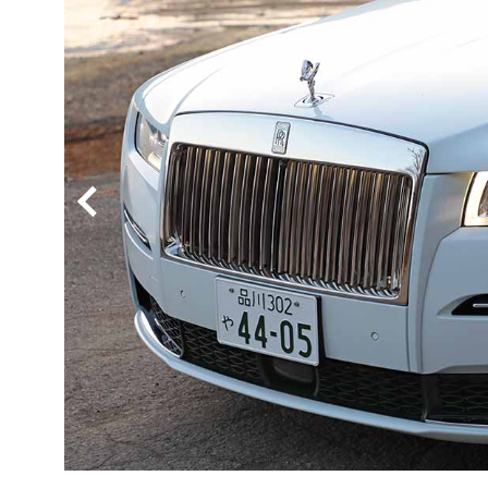
BYD
その
国産車
レクサ
ホンダ
三菱
光岡
その