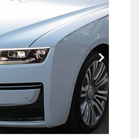
他
ス
トヨタ
日産
スバル
マツダ
ダイハツ
スズキ
他