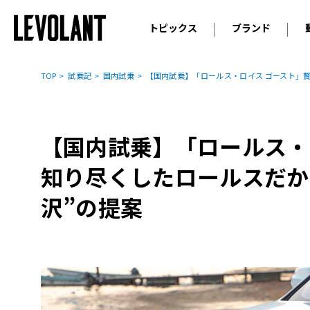
トピックス
ブランド
輸入車
アウデ
ニュース
TOP
試乗記
国内試乗
【国内試乗】「ロールス・ロイス ゴースト」
スクープ
メルセ
試乗
アルピ
コラム
【国内試乗】「ロールス・
プジョ
アルフ
知り尽くしたロールスだか
ランボ
沢”の提案
ベント
ランド
MINI
ボルボ
ジープ