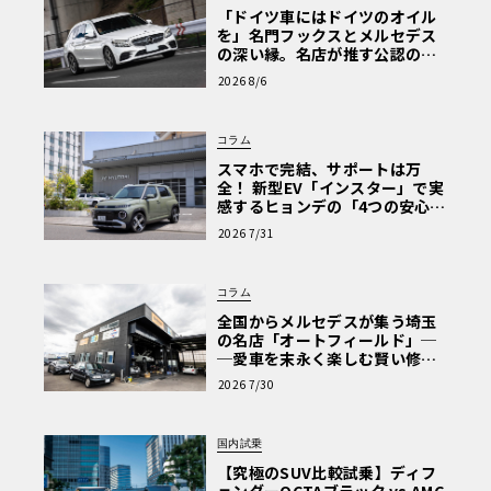
「ドイツ車にはドイツのオイル
を」名門フックスとメルセデス
の深い縁。名店が推す公認の安
心と、Cクラスで味わうシルキー
2026 8/6
な走り〈PR〉
コラム
スマホで完結、サポートは万
全！ 新型EV「インスター」で実
感するヒョンデの「4つの安心」
【第1回・ヒョンデ6つの疑問：
2026 7/31
Why? Hyundai?】〈PR〉
コラム
全国からメルセデスが集う埼玉
の名店「オートフィールド」─
─愛車を末永く楽しむ賢い修理
術と、プロがフックス製オイル
2026 7/30
を選ぶ理由〈PR〉
国内試乗
【究極のSUV比較試乗】ディフ