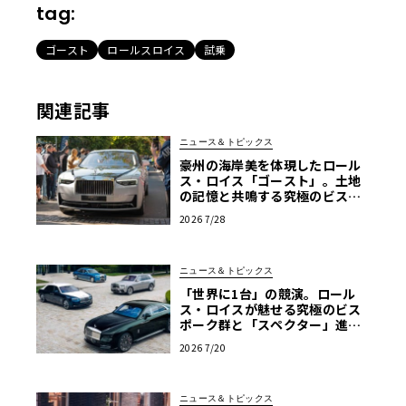
tag:
ゴースト
ロールスロイス
試乗
関連記事
ニュース＆トピックス
豪州の海岸美を体現したロール
ス・ロイス「ゴースト」。土地
の記憶と共鳴する究極のビスポ
ーク仕様が公開
2026 7/28
ニュース＆トピックス
「世界に1台」の競演。ロール
ス・ロイスが魅せる究極のビス
ポーク群と「スペクター」進化
版
2026 7/20
ニュース＆トピックス