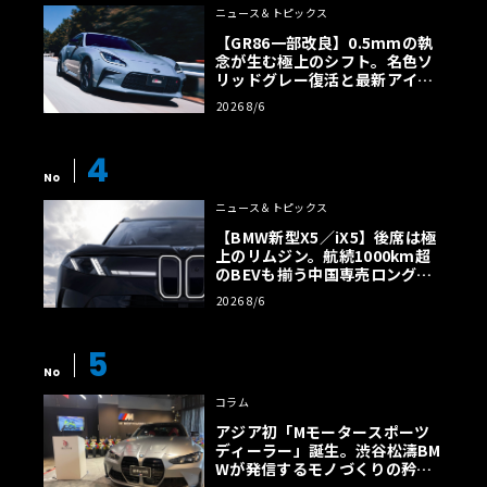
ニュース＆トピックス
【GR86一部改良】0.5mmの執
念が生む極上のシフト。名色ソ
リッドグレー復活と最新アイサ
イトでFRの極みへ
2026 8/6
4
No
ニュース＆トピックス
【BMW新型X5／iX5】後席は極
上のリムジン。航続1000km超
のBEVも揃う中国専売ロング仕
様の全貌
2026 8/6
5
No
コラム
アジア初「Mモータースポーツ
ディーラー」誕生。渋谷松濤BM
Wが発信するモノづくりの矜持
【木下隆之コラム】