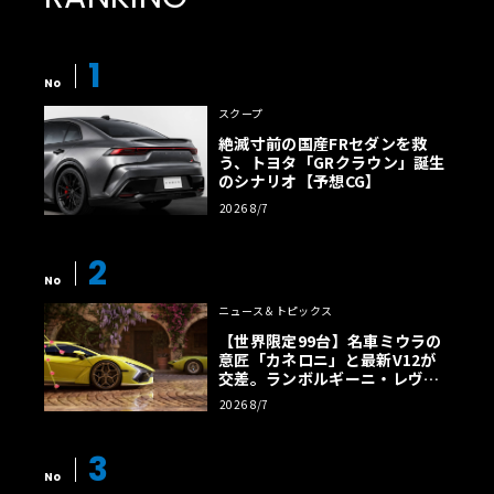
1
No
スクープ
絶滅寸前の国産FRセダンを救
う、トヨタ「GRクラウン」誕生
のシナリオ【予想CG】
2026 8/7
2
No
ニュース＆トピックス
【世界限定99台】名車ミウラの
意匠「カネロニ」と最新V12が
交差。ランボルギーニ・レヴエ
ルトに60周年記念車が登場
2026 8/7
3
No