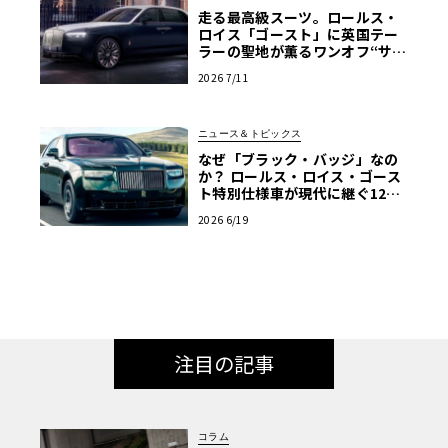
走る最高級スーツ。ロールス・
ロイス「ゴースト」に英国テー
ラーの聖地が薫るワンオフ“サヴ
ィル・ロウ”登場
2026 7/11
ニュース＆トピックス
なぜ「ブラック・バッジ」なの
か？ ロールス・ロイス・ゴース
ト特別仕様車が現代に継ぐ120
年前のマン島TTの伝説
2026 6/19
注目の記事
コラム