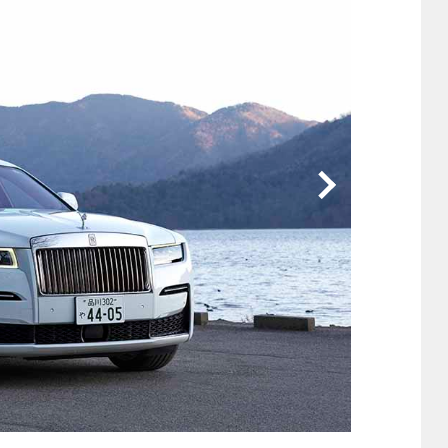
他
ス
トヨタ
日産
スバル
マツダ
ダイハツ
スズキ
他