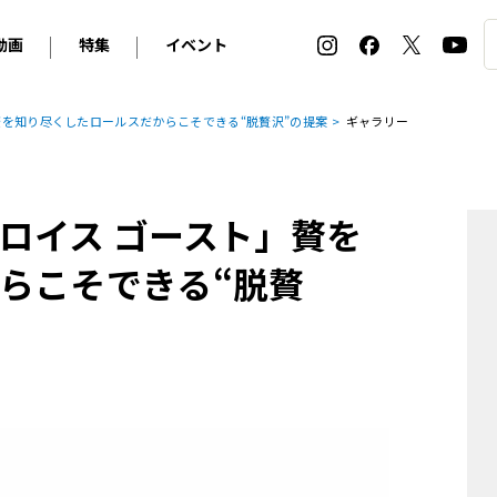
動画
特集
イベント
ィ
BMW
アルピナ
オリジナル動画
2026 サマータイヤ＆ホイール バイヤーズガイド
ル・ボラン カーズ・ミート2026横浜
贅を知り尽くしたロールスだからこそできる“脱贅沢”の提案
ギャラリー
2025-2026 冬 スタッドレス＆ウインタータイヤ バイヤ
SNOW EXPERIENCE in TOGAKUSHI SKI FIE
デス・ベンツ
ポルシェ
フォルクスワーゲン
ホイールカタログ2025-2026冬
EV:LIFE FUTAKO TAMAGAWA 2026
ーヌ
シトロエン
DSオートモビル
ホイールカタログ
EV:LIFE KOBE 2025
ロイス ゴースト」贅を
ー
ルノー
アバルト
タイヤ特集
ル・ボラン カーズ・ミート2025横浜
ァ・ロメオ
フェラーリ
フィアット
らこそできる“脱贅
ルギーニ
マセラティ
アストン・マーティン
レー
ケータハム
ジャガー
ローバー
ロータス
マクラーレン
モーガン
ロールス・ロイス
キャデラック
シボレー
テスラ
ヒョンデ