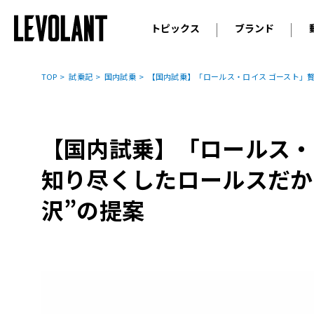
トピックス
ブランド
輸入車
アウデ
ニュース
TOP
試乗記
国内試乗
【国内試乗】「ロールス・ロイス ゴースト」
スクープ
メルセ
試乗
アルピ
コラム
【国内試乗】「ロールス・
プジョ
アルフ
知り尽くしたロールスだか
ランボ
沢”の提案
ベント
ランド
MINI
ボルボ
ジープ