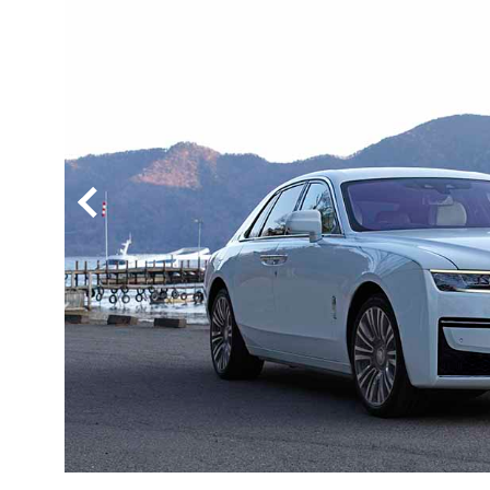
BYD
その
国産車
レクサ
ホンダ
三菱
光岡
その