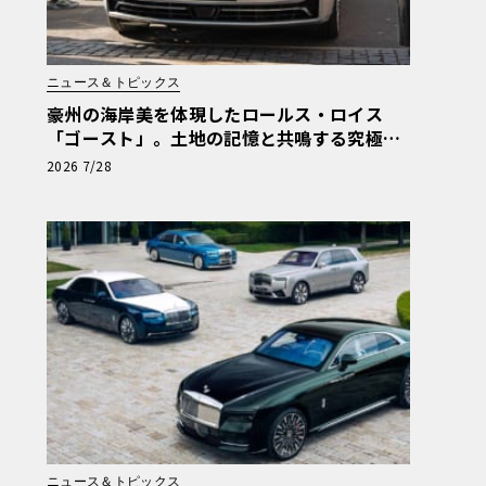
ニュース＆トピックス
豪州の海岸美を体現したロールス・ロイス
「ゴースト」。土地の記憶と共鳴する究極の
ビスポーク仕様が公開
2026 7/28
ニュース＆トピックス