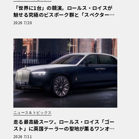
「世界に1台」の競演。ロールス・ロイスが
魅せる究極のビスポーク群と「スペクター」
進化版
2026 7/20
ニュース＆トピックス
走る最高級スーツ。ロールス・ロイス「ゴー
スト」に英国テーラーの聖地が薫るワンオ
フ“サヴィル・ロウ”登場
2026 7/11