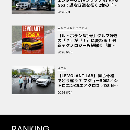
ェンダーOCTAブラック vs AMG
G63：道なき道を征く2台の「対
極的アプローチ」
2026 7/1
ニュース＆トピックス
【ル・ボラン8月号】クルマ好き
の「？」が「！」に変わる！ 最
新テクノロジーも紐解く「輸入
車Q&A」
2026 6/25
コラム
【LE VOLANT LAB】同じ骨格
でどう違う？ プジョー5008／シ
トロエンC5エアクロス／DS Nº4
読者一気乗りレポート
2026 6/24
RANKING