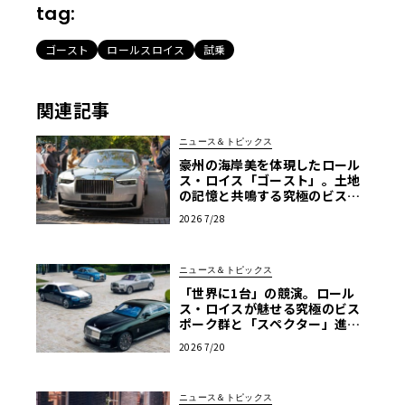
tag:
ゴースト
ロールスロイス
試乗
関連記事
ニュース＆トピックス
豪州の海岸美を体現したロール
ス・ロイス「ゴースト」。土地
の記憶と共鳴する究極のビスポ
ーク仕様が公開
2026 7/28
ニュース＆トピックス
「世界に1台」の競演。ロール
ス・ロイスが魅せる究極のビス
ポーク群と「スペクター」進化
版
2026 7/20
ニュース＆トピックス