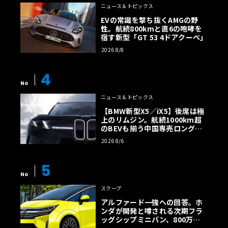
ニュース＆トピックス
EVの常識を撃ち抜くAMGの野
性。航続800kmと直6の咆哮を
宿す新型「GT 53 4ドアクーペ」
2026 8/8
4
No
ニュース＆トピックス
【BMW新型X5／iX5】後席は極
上のリムジン。航続1000km超
のBEVも揃う中国専売ロング仕
様の全貌
2026 8/6
5
No
スクープ
アルファード一強への回答。ホ
ンダが開発と噂される次期フラ
ッグシップミニバン、800万円
超の勝算【予想CG】