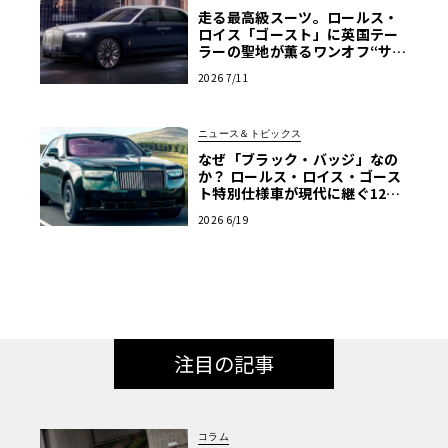
走る最高級スーツ。ロールス・
ロイス「ゴースト」に英国テー
ラーの聖地が薫るワンオフ“サヴ
ィル・ロウ”登場
2026 7/11
ニュース＆トピックス
なぜ「ブラック・バッジ」なの
か？ ロールス・ロイス・ゴース
ト特別仕様車が現代に継ぐ120
年前のマン島TTの伝説
2026 6/19
注目の記事
コラム