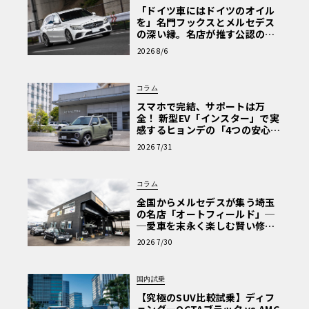
「ドイツ車にはドイツのオイル
を」名門フックスとメルセデス
の深い縁。名店が推す公認の安
心と、Cクラスで味わうシルキー
2026 8/6
な走り〈PR〉
コラム
スマホで完結、サポートは万
全！ 新型EV「インスター」で実
感するヒョンデの「4つの安心」
【第1回・ヒョンデ6つの疑問：
2026 7/31
Why? Hyundai?】〈PR〉
コラム
全国からメルセデスが集う埼玉
の名店「オートフィールド」─
─愛車を末永く楽しむ賢い修理
術と、プロがフックス製オイル
2026 7/30
を選ぶ理由〈PR〉
国内試乗
【究極のSUV比較試乗】ディフ