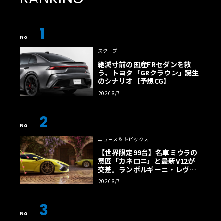
1
No
スクープ
絶滅寸前の国産FRセダンを救
う、トヨタ「GRクラウン」誕生
のシナリオ【予想CG】
2026 8/7
2
No
ニュース＆トピックス
【世界限定99台】名車ミウラの
意匠「カネロニ」と最新V12が
交差。ランボルギーニ・レヴエ
ルトに60周年記念車が登場
2026 8/7
3
No