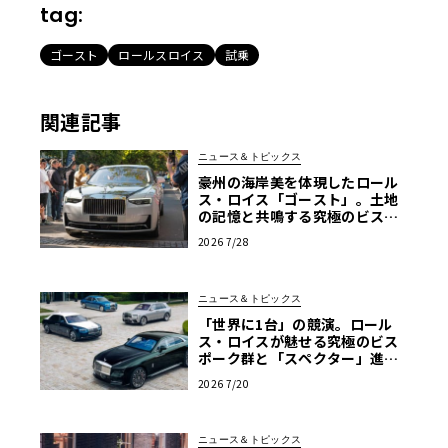
tag:
ゴースト
ロールスロイス
試乗
関連記事
ニュース＆トピックス
豪州の海岸美を体現したロール
ス・ロイス「ゴースト」。土地
の記憶と共鳴する究極のビスポ
ーク仕様が公開
2026 7/28
ニュース＆トピックス
「世界に1台」の競演。ロール
ス・ロイスが魅せる究極のビス
ポーク群と「スペクター」進化
版
2026 7/20
ニュース＆トピックス