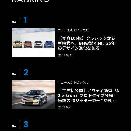
1
No
ニュース＆トピックス
【写真106枚】クラシックから
新時代へ。BMW製MINI、25年
のデザイン進化を辿る
2026 8/3
2
No
ニュース＆トピックス
【世界初公開】アウディ新型「A
2 e-tron」プロトタイプ登場。
伝説の“3リッターカー”が最高
効率エントリーBEVとして復活
2026 8/4
【画像38枚】
3
No