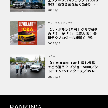
ェンダーOCTAブラック vs AMG
G63：道なき道を征く2台の「対
極的アプローチ」
2026 7/1
ニュース＆トピックス
【ル・ボラン8月号】クルマ好き
の「？」が「！」に変わる！ 最
新テクノロジーも紐解く「輸入
車Q&A」
2026 6/25
コラム
【LE VOLANT LAB】同じ骨格
でどう違う？ プジョー5008／シ
トロエンC5エアクロス／DS Nº4
読者一気乗りレポート
2026 6/24
RANKING