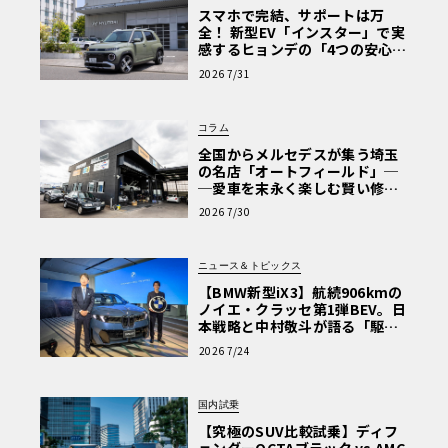
スマホで完結、サポートは万
全！ 新型EV「インスター」で実
感するヒョンデの「4つの安心」
【第1回・ヒョンデ6つの疑問：
2026 7/31
Why? Hyundai?】〈PR〉
コラム
全国からメルセデスが集う埼玉
の名店「オートフィールド」─
─愛車を末永く楽しむ賢い修理
術と、プロがフックス製オイル
2026 7/30
を選ぶ理由〈PR〉
ニュース＆トピックス
【BMW新型iX3】航続906kmの
ノイエ・クラッセ第1弾BEV。日
本戦略と中村敬斗が語る「駆け
ぬける歓び」
2026 7/24
国内試乗
【究極のSUV比較試乗】ディフ