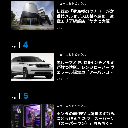
ニュース＆トピックス
伝統の「歌島橋のヤナセ」が次
世代メルセデス店舗へ進化。近
畿エリア旗艦店「ヤナセ大阪支
店」がリニューアル
2026 8/3
4
No
ニュース＆トピックス
黒ルーフと専用20インチアルミ
が放つ陰影。レンジローバー ヴ
ェラール限定車「アーバンコン
トラスト・エディション」登場
2026 8/5
5
No
ニュース＆トピックス
ホンダの痛快EVは英国の街並み
にどう映る？ 新型「スーパーN
（スーパーワン）」おもちゃ箱
ツアーの全貌