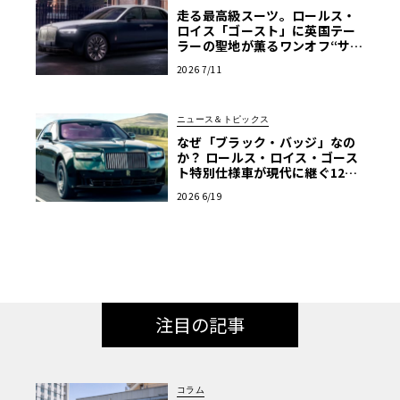
走る最高級スーツ。ロールス・
ロイス「ゴースト」に英国テー
ラーの聖地が薫るワンオフ“サヴ
ィル・ロウ”登場
2026 7/11
ニュース＆トピックス
なぜ「ブラック・バッジ」なの
か？ ロールス・ロイス・ゴース
ト特別仕様車が現代に継ぐ120
年前のマン島TTの伝説
2026 6/19
注目の記事
コラム