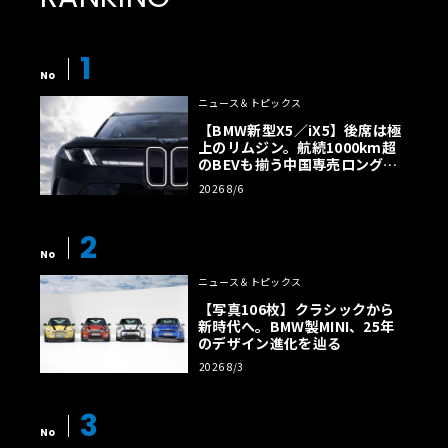
1
No
ニュース＆トピックス
【BMW新型X5／iX5】後席は極
上のリムジン。航続1000km超
のBEVも揃う中国専売ロング仕
様の全貌
2026 8/6
2
No
ニュース＆トピックス
【写真106枚】クラシックから
新時代へ。BMW製MINI、25年
のデザイン進化を辿る
2026 8/3
3
No