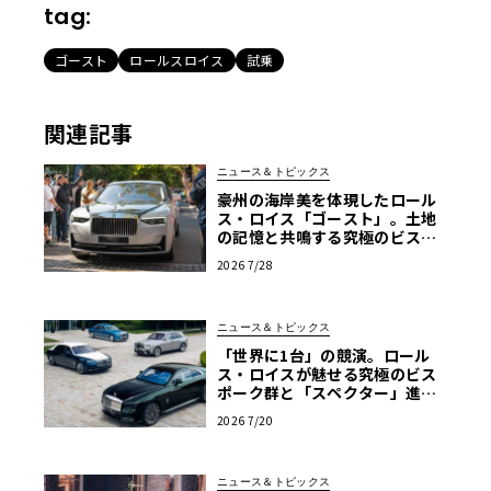
tag:
ゴースト
ロールスロイス
試乗
関連記事
ニュース＆トピックス
豪州の海岸美を体現したロール
ス・ロイス「ゴースト」。土地
の記憶と共鳴する究極のビスポ
ーク仕様が公開
2026 7/28
ニュース＆トピックス
「世界に1台」の競演。ロール
ス・ロイスが魅せる究極のビス
ポーク群と「スペクター」進化
版
2026 7/20
ニュース＆トピックス