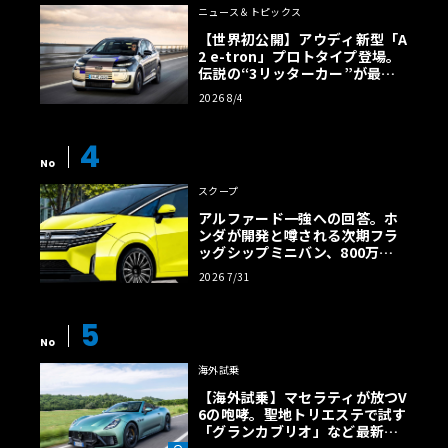
ニュース＆トピックス
【世界初公開】アウディ新型「A
2 e-tron」プロトタイプ登場。
伝説の“3リッターカー”が最高
効率エントリーBEVとして復活
2026 8/4
【画像38枚】
4
No
スクープ
アルファード一強への回答。ホ
ンダが開発と噂される次期フラ
ッグシップミニバン、800万円
超の勝算【予想CG】
2026 7/31
5
No
海外試乗
【海外試乗】マセラティが放つV
6の咆哮。聖地トリエステで試す
「グランカブリオ」など最新ト
ロフェオ3台の官能評価《LE VO