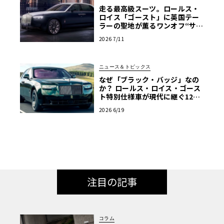
走る最高級スーツ。ロールス・
ロイス「ゴースト」に英国テー
ラーの聖地が薫るワンオフ“サヴ
ィル・ロウ”登場
2026 7/11
ニュース＆トピックス
なぜ「ブラック・バッジ」なの
か？ ロールス・ロイス・ゴース
ト特別仕様車が現代に継ぐ120
年前のマン島TTの伝説
2026 6/19
注目の記事
コラム