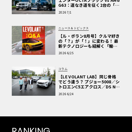
ェンダーOCTAブラック vs AMG
G63：道なき道を征く2台の「対
極的アプローチ」
2026 7/1
ニュース＆トピックス
【ル・ボラン8月号】クルマ好き
の「？」が「！」に変わる！ 最
新テクノロジーも紐解く「輸入
車Q&A」
2026 6/25
コラム
【LE VOLANT LAB】同じ骨格
でどう違う？ プジョー5008／シ
トロエンC5エアクロス／DS Nº4
読者一気乗りレポート
2026 6/24
RANKING