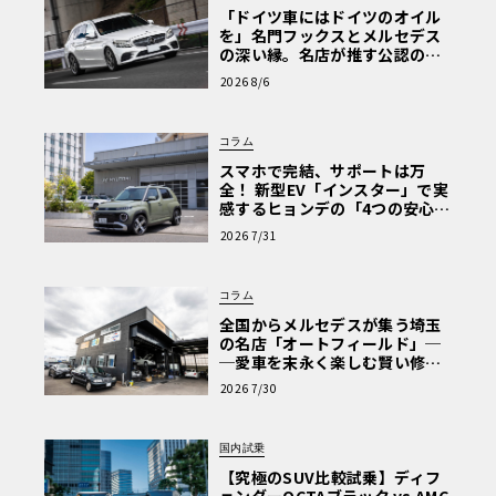
「ドイツ車にはドイツのオイル
を」名門フックスとメルセデス
の深い縁。名店が推す公認の安
心と、Cクラスで味わうシルキー
2026 8/6
な走り〈PR〉
コラム
スマホで完結、サポートは万
全！ 新型EV「インスター」で実
感するヒョンデの「4つの安心」
【第1回・ヒョンデ6つの疑問：
2026 7/31
Why? Hyundai?】〈PR〉
コラム
全国からメルセデスが集う埼玉
の名店「オートフィールド」─
─愛車を末永く楽しむ賢い修理
術と、プロがフックス製オイル
2026 7/30
を選ぶ理由〈PR〉
国内試乗
【究極のSUV比較試乗】ディフ