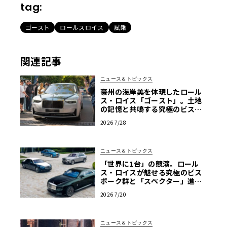
tag:
ゴースト
ロールスロイス
試乗
関連記事
ニュース＆トピックス
豪州の海岸美を体現したロール
ス・ロイス「ゴースト」。土地
の記憶と共鳴する究極のビスポ
ーク仕様が公開
2026 7/28
ニュース＆トピックス
「世界に1台」の競演。ロール
ス・ロイスが魅せる究極のビス
ポーク群と「スペクター」進化
版
2026 7/20
ニュース＆トピックス