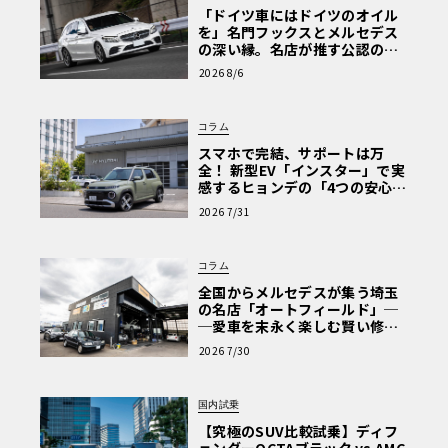
「ドイツ車にはドイツのオイル
を」名門フックスとメルセデス
の深い縁。名店が推す公認の安
心と、Cクラスで味わうシルキー
2026 8/6
な走り〈PR〉
コラム
スマホで完結、サポートは万
全！ 新型EV「インスター」で実
感するヒョンデの「4つの安心」
【第1回・ヒョンデ6つの疑問：
2026 7/31
Why? Hyundai?】〈PR〉
コラム
全国からメルセデスが集う埼玉
の名店「オートフィールド」─
─愛車を末永く楽しむ賢い修理
術と、プロがフックス製オイル
2026 7/30
を選ぶ理由〈PR〉
国内試乗
【究極のSUV比較試乗】ディフ
ェンダーOCTAブラック vs AMG