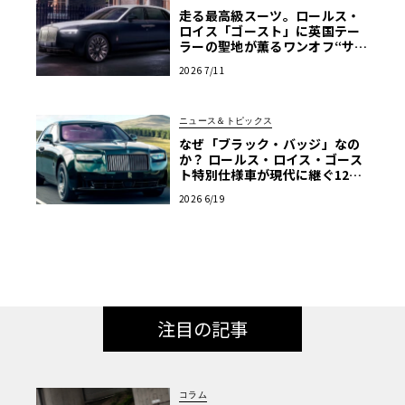
走る最高級スーツ。ロールス・
ロイス「ゴースト」に英国テー
ラーの聖地が薫るワンオフ“サヴ
ィル・ロウ”登場
2026 7/11
ニュース＆トピックス
なぜ「ブラック・バッジ」なの
か？ ロールス・ロイス・ゴース
ト特別仕様車が現代に継ぐ120
年前のマン島TTの伝説
2026 6/19
注目の記事
コラム