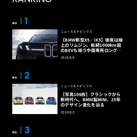
1
No
ニュース＆トピックス
【BMW新型X5／iX5】後席は極
上のリムジン。航続1000km超
のBEVも揃う中国専売ロング仕
様の全貌
2026 8/6
2
No
ニュース＆トピックス
【写真106枚】クラシックから
新時代へ。BMW製MINI、25年
のデザイン進化を辿る
2026 8/3
3
No