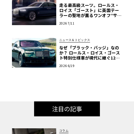
走る最高級スーツ。ロールス・
ロイス「ゴースト」に英国テー
ラーの聖地が薫るワンオフ“サヴ
ィル・ロウ”登場
2026 7/11
ニュース＆トピックス
なぜ「ブラック・バッジ」なの
か？ ロールス・ロイス・ゴース
ト特別仕様車が現代に継ぐ120
年前のマン島TTの伝説
2026 6/19
注目の記事
コラム