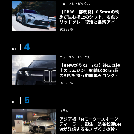
ニュース＆トピックス
【GR86一部改良】0.5mmの執
念が生む極上のシフト。名色ソ
リッドグレー復活と最新アイサ
イトでFRの極みへ
2026 8/6
4
No
ニュース＆トピックス
【BMW新型X5／iX5】後席は極
上のリムジン。航続1000km超
のBEVも揃う中国専売ロング仕
様の全貌
2026 8/6
5
No
コラム
アジア初「Mモータースポーツ
ディーラー」誕生。渋谷松濤BM
Wが発信するモノづくりの矜持
【木下隆之コラム】