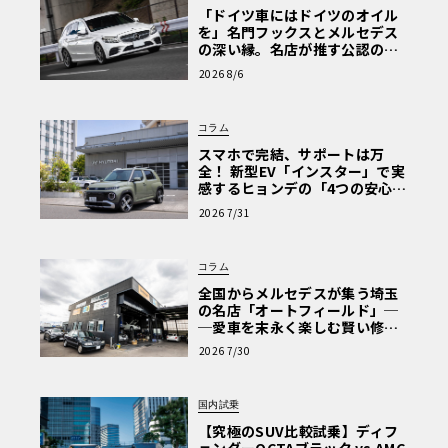
「ドイツ車にはドイツのオイル
を」名門フックスとメルセデス
の深い縁。名店が推す公認の安
心と、Cクラスで味わうシルキー
2026 8/6
な走り〈PR〉
コラム
スマホで完結、サポートは万
全！ 新型EV「インスター」で実
感するヒョンデの「4つの安心」
【第1回・ヒョンデ6つの疑問：
2026 7/31
Why? Hyundai?】〈PR〉
コラム
全国からメルセデスが集う埼玉
の名店「オートフィールド」─
─愛車を末永く楽しむ賢い修理
術と、プロがフックス製オイル
2026 7/30
を選ぶ理由〈PR〉
国内試乗
【究極のSUV比較試乗】ディフ