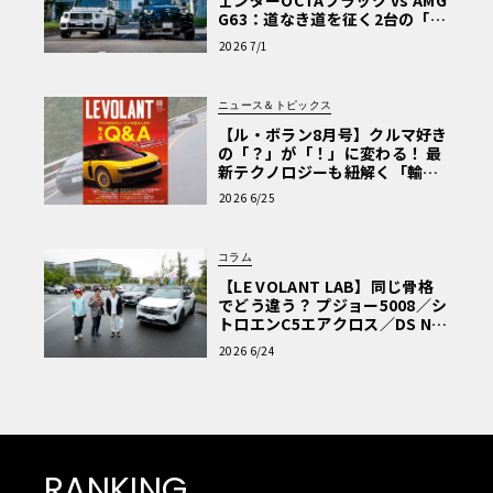
ェンダーOCTAブラック vs AMG
G63：道なき道を征く2台の「対
極的アプローチ」
2026 7/1
ニュース＆トピックス
【ル・ボラン8月号】クルマ好き
の「？」が「！」に変わる！ 最
新テクノロジーも紐解く「輸入
車Q&A」
2026 6/25
コラム
【LE VOLANT LAB】同じ骨格
でどう違う？ プジョー5008／シ
トロエンC5エアクロス／DS Nº4
読者一気乗りレポート
2026 6/24
RANKING