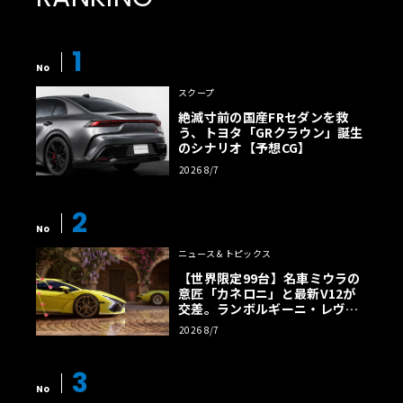
1
No
スクープ
絶滅寸前の国産FRセダンを救
う、トヨタ「GRクラウン」誕生
のシナリオ【予想CG】
2026 8/7
2
No
ニュース＆トピックス
【世界限定99台】名車ミウラの
意匠「カネロニ」と最新V12が
交差。ランボルギーニ・レヴエ
ルトに60周年記念車が登場
2026 8/7
3
No