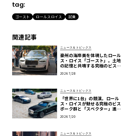
tag:
ゴースト
ロールスロイス
試乗
関連記事
ニュース＆トピックス
豪州の海岸美を体現したロール
ス・ロイス「ゴースト」。土地
の記憶と共鳴する究極のビスポ
ーク仕様が公開
2026 7/28
ニュース＆トピックス
「世界に1台」の競演。ロール
ス・ロイスが魅せる究極のビス
ポーク群と「スペクター」進化
版
2026 7/20
ニュース＆トピックス