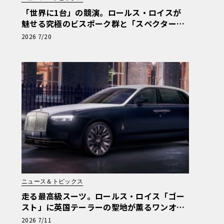
「世界に1台」の競演。ロールス・ロイスが
魅せる究極のビスポーク群と「スペクター」
進化版
2026 7/20
ニュース＆トピックス
走る最高級スーツ。ロールス・ロイス「ゴー
スト」に英国テーラーの聖地が薫るワンオ
フ“サヴィル・ロウ”登場
2026 7/11