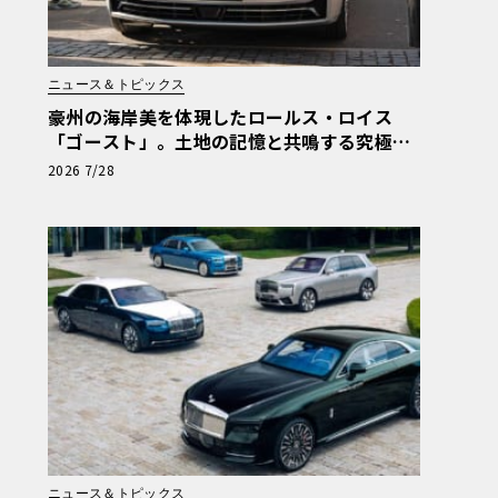
ニュース＆トピックス
豪州の海岸美を体現したロールス・ロイス
「ゴースト」。土地の記憶と共鳴する究極の
ビスポーク仕様が公開
2026 7/28
ニュース＆トピックス