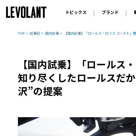
トピックス
ブランド
輸入車
アウデ
ニュース
TOP
試乗記
国内試乗
【国内試乗】「ロールス・ロイス ゴースト」
スクープ
メルセ
試乗
アルピ
コラム
【国内試乗】「ロールス・
プジョ
アルフ
知り尽くしたロールスだか
ランボ
沢”の提案
ベント
ランド
MINI
ボルボ
ジープ