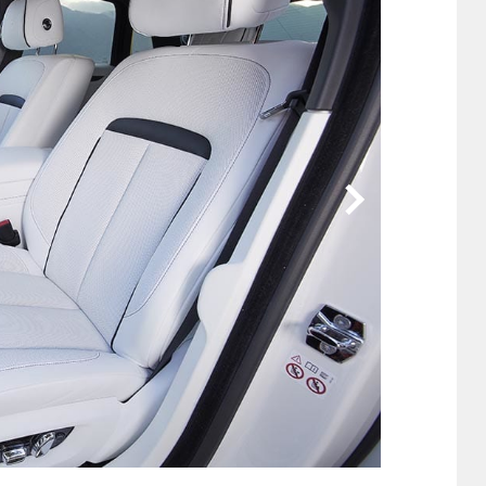
他
ス
トヨタ
日産
スバル
マツダ
ダイハツ
スズキ
他