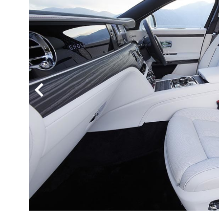
BYD
その
国産車
レクサ
ホンダ
三菱
光岡
その