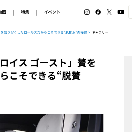
動画
特集
イベント
ィ
BMW
アルピナ
オリジナル動画
2026 サマータイヤ＆ホイール バイヤーズガイド
ル・ボラン カーズ・ミート2026横浜
贅を知り尽くしたロールスだからこそできる“脱贅沢”の提案
ギャラリー
2025-2026 冬 スタッドレス＆ウインタータイヤ バイヤ
SNOW EXPERIENCE in TOGAKUSHI SKI FIE
デス・ベンツ
ポルシェ
フォルクスワーゲン
ホイールカタログ2025-2026冬
EV:LIFE FUTAKO TAMAGAWA 2026
ーヌ
シトロエン
DSオートモビル
ホイールカタログ
EV:LIFE KOBE 2025
ロイス ゴースト」贅を
ー
ルノー
アバルト
タイヤ特集
ル・ボラン カーズ・ミート2025横浜
ァ・ロメオ
フェラーリ
フィアット
らこそできる“脱贅
ルギーニ
マセラティ
アストン・マーティン
レー
ケータハム
ジャガー
ローバー
ロータス
マクラーレン
モーガン
ロールス・ロイス
キャデラック
シボレー
テスラ
ヒョンデ