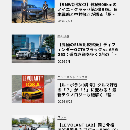
【BMW新型iX3】航続906kmの
ノイエ・クラッセ第1弾BEV。日
本戦略と中村敬斗が語る「駆け
ぬける歓び」
2026 7/24
国内試乗
【究極のSUV比較試乗】ディフ
ェンダーOCTAブラック vs AMG
G63：道なき道を征く2台の「対
極的アプローチ」
2026 7/1
ニュース＆トピックス
【ル・ボラン8月号】クルマ好き
の「？」が「！」に変わる！ 最
新テクノロジーも紐解く「輸入
車Q&A」
2026 6/25
コラム
【LE VOLANT LAB】同じ骨格
でどう違う？ プジョー5008／シ