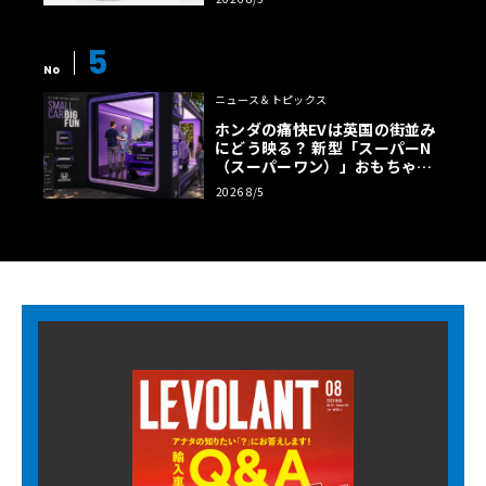
5
No
ニュース＆トピックス
ホンダの痛快EVは英国の街並み
にどう映る？ 新型「スーパーN
（スーパーワン）」おもちゃ箱
ツアーの全貌
2026 8/5