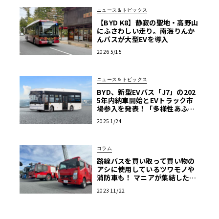
ニュース＆トピックス
【BYD K8】静寂の聖地・高野山
にふさわしい走り。南海りんか
んバスが大型EVを導入
2026 5/15
ニュース＆トピックス
BYD、新型EVバス「J7」の202
5年内納車開始とEVトラック市
場参入を発表！「多様性あふれ
る商用EV車両の販売を強化」
2025 1/24
コラム
路線バスを買い取って買い物の
アシに使用しているツワモノや
消防車も！ マニアが集結した商
用車ミーティングは楽し
2023 11/22