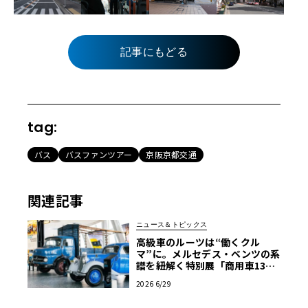
記事にもどる
tag:
バス
バスファンツアー
京阪京都交通
関連記事
ニュース＆トピックス
高級車のルーツは“働くクル
マ”に。メルセデス・ベンツの系
譜を紐解く特別展「商用車130
年」がスタート
2026 6/29