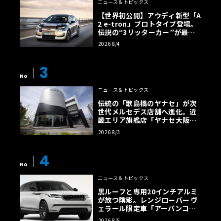
ニュース＆トピックス
【世界初公開】アウディ新型「A
2 e-tron」プロトタイプ登場。
伝説の“3リッターカー”が最高
効率エントリーBEVとして復活
2026 8/4
【画像38枚】
3
No
ニュース＆トピックス
伝統の「歌島橋のヤナセ」が次
世代メルセデス店舗へ進化。近
畿エリア旗艦店「ヤナセ大阪支
店」がリニューアル
2026 8/3
4
No
ニュース＆トピックス
黒ルーフと専用20インチアルミ
が放つ陰影。レンジローバー ヴ
ェラール限定車「アーバンコン
トラスト・エディション」登場
2026 8/5