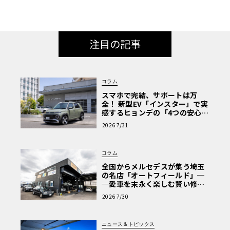
注目の記事
コラム
スマホで完結、サポートは万
全！ 新型EV「インスター」で実
感するヒョンデの「4つの安心」
【第1回・ヒョンデ6つの疑問：
2026 7/31
Why? Hyundai?】〈PR〉
コラム
全国からメルセデスが集う埼玉
の名店「オートフィールド」─
─愛車を末永く楽しむ賢い修理
術と、プロがフックス製オイル
2026 7/30
を選ぶ理由〈PR〉
ニュース＆トピックス