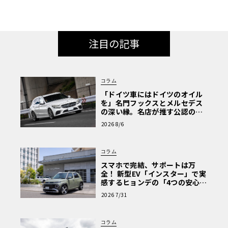
注目の記事
コラム
「ドイツ車にはドイツのオイル
を」名門フックスとメルセデス
の深い縁。名店が推す公認の安
心と、Cクラスで味わうシルキー
2026 8/6
な走り〈PR〉
コラム
スマホで完結、サポートは万
全！ 新型EV「インスター」で実
感するヒョンデの「4つの安心」
【第1回・ヒョンデ6つの疑問：
2026 7/31
Why? Hyundai?】〈PR〉
コラム