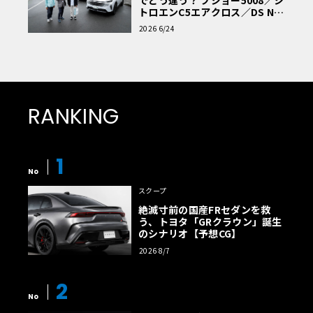
トロエンC5エアクロス／DS Nº4
読者一気乗りレポート
2026 6/24
RANKING
1
No
スクープ
絶滅寸前の国産FRセダンを救
う、トヨタ「GRクラウン」誕生
のシナリオ【予想CG】
2026 8/7
2
No