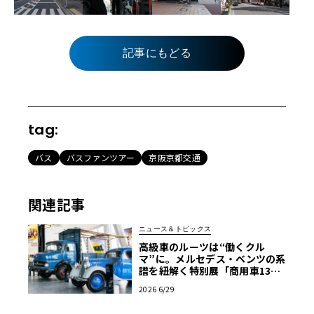
記事にもどる
tag:
バス
バスファンツアー
京阪京都交通
関連記事
ニュース＆トピックス
高級車のルーツは“働くクル
マ”に。メルセデス・ベンツの系
譜を紐解く特別展「商用車130
年」がスタート
2026 6/29