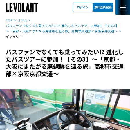
ログイン
無料会員登録
TOP
コラム
バスファンでなくても乗ってみたい!? 進化したバスツアーに参加！【その3】
～「京都・大阪にまたがる廃線跡を巡る旅」高槻市交通部×京阪京都交通～
ギャラリー
バスファンでなくても乗ってみたい!? 進化し
たバスツアーに参加！【その3】～「京都・
大阪にまたがる廃線跡を巡る旅」高槻市交通
部×京阪京都交通～