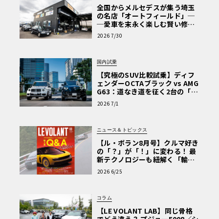
全国からメルセデスが集う埼玉
の名店「オートフィールド」─
─愛車を末永く楽しむ賢い修理
術と、プロがフックス製オイル
2026 7/30
を選ぶ理由〈PR〉
国内試乗
【究極のSUV比較試乗】ディフ
ェンダーOCTAブラック vs AMG
G63：道なき道を征く2台の「対
極的アプローチ」
2026 7/1
ニュース＆トピックス
【ル・ボラン8月号】クルマ好き
の「？」が「！」に変わる！ 最
新テクノロジーも紐解く「輸入
車Q&A」
2026 6/25
コラム
【LE VOLANT LAB】同じ骨格
でどう違う？ プジョー5008／シ