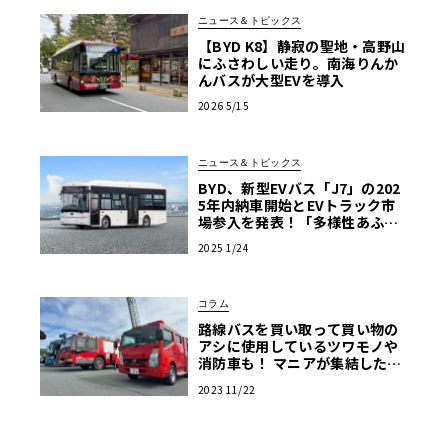
ニュース＆トピックス
【BYD K8】静寂の聖地・高野山
にふさわしい走り。南海りんか
んバスが大型EVを導入
2026 5/15
ニュース＆トピックス
BYD、新型EVバス「J7」の202
5年内納車開始とEVトラック市
場参入を発表！「多様性あふれ
る商用EV車両の販売を強化」
2025 1/24
コラム
路線バスを買い取って買い物の
アシに使用しているツワモノや
消防車も！ マニアが集結した商
用車ミーティングは楽し
2023 11/22