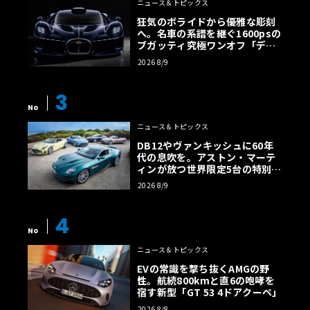
ニュース＆トピックス
狂気のボライドから優雅な彫刻
へ。名車の系譜を継ぐ1600psの
ブガッティ究極ワンオフ「デス
トリエ」
2026 8/9
3
No
ニュース＆トピックス
DB12やヴァンキッシュに60年
代の息吹を。アストン・マーテ
ィンが放つ世界限定5台の特別コ
レクション
2026 8/9
4
No
ニュース＆トピックス
EVの常識を撃ち抜くAMGの野
性。航続800kmと直6の咆哮を
宿す新型「GT 53 4ドアクーペ」
2026 8/8