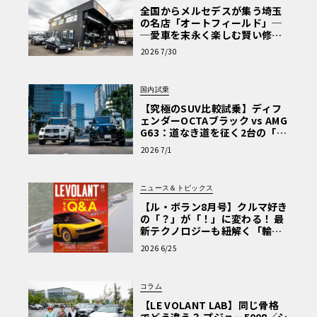
全国からメルセデスが集う埼玉
の名店「オートフィールド」─
─愛車を末永く楽しむ賢い修理
術と、プロがフックス製オイル
2026 7/30
を選ぶ理由〈PR〉
国内試乗
【究極のSUV比較試乗】ディフ
ェンダーOCTAブラック vs AMG
G63：道なき道を征く2台の「対
極的アプローチ」
2026 7/1
ニュース＆トピックス
【ル・ボラン8月号】クルマ好き
の「？」が「！」に変わる！ 最
新テクノロジーも紐解く「輸入
車Q&A」
2026 6/25
コラム
【LE VOLANT LAB】同じ骨格
でどう違う？ プジョー5008／シ