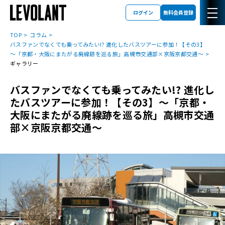
ログイン
無料会員登録
TOP
コラム
バスファンでなくても乗ってみたい!? 進化したバスツアーに参加！【その3】
～「京都・大阪にまたがる廃線跡を巡る旅」高槻市交通部×京阪京都交通～
ギャラリー
バスファンでなくても乗ってみたい!? 進化し
たバスツアーに参加！【その3】～「京都・
大阪にまたがる廃線跡を巡る旅」高槻市交通
部×京阪京都交通～