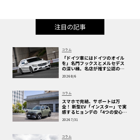
注目の記事
コラム
「ドイツ車にはドイツのオイル
を」名門フックスとメルセデス
の深い縁。名店が推す公認の安
心と、Cクラスで味わうシルキー
2026 8/6
な走り〈PR〉
コラム
スマホで完結、サポートは万
全！ 新型EV「インスター」で実
感するヒョンデの「4つの安心」
【第1回・ヒョンデ6つの疑問：
2026 7/31
Why? Hyundai?】〈PR〉
コラム