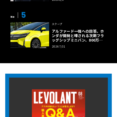
5
No
スクープ
アルファード一強への回答。ホ
ンダが開発と噂される次期フラ
ッグシップミニバン、800万円
超の勝算【予想CG】
2026 7/31