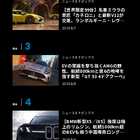
ニュース＆トピックス
【世界限定99台】名車ミウラの
意匠「カネロニ」と最新V12が
交差。ランボルギーニ・レヴエ
ルトに60周年記念車が登場
2026 8/7
3
No
ニュース＆トピックス
EVの常識を撃ち抜くAMGの野
性。航続800kmと直6の咆哮を
宿す新型「GT 53 4ドアクーペ」
2026 8/8
4
No
ニュース＆トピックス
【BMW新型X5／iX5】後席は極
上のリムジン。航続1000km超
のBEVも揃う中国専売ロング仕
様の全貌
2026 8/6