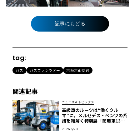
記事にもどる
tag:
バス
バスファンツアー
京阪京都交通
関連記事
ニュース＆トピックス
高級車のルーツは“働くクル
マ”に。メルセデス・ベンツの系
譜を紐解く特別展「商用車130
年」がスタート
2026 6/29