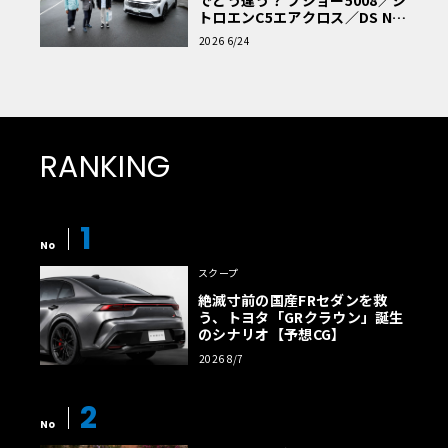
トロエンC5エアクロス／DS Nº4
読者一気乗りレポート
2026 6/24
RANKING
1
No
スクープ
絶滅寸前の国産FRセダンを救
う、トヨタ「GRクラウン」誕生
のシナリオ【予想CG】
2026 8/7
2
No