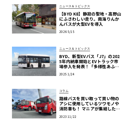
ニュース＆トピックス
【BYD K8】静寂の聖地・高野山
にふさわしい走り。南海りんか
んバスが大型EVを導入
2026 5/15
ニュース＆トピックス
BYD、新型EVバス「J7」の202
5年内納車開始とEVトラック市
場参入を発表！「多様性あふれ
る商用EV車両の販売を強化」
2025 1/24
コラム
路線バスを買い取って買い物の
アシに使用しているツワモノや
消防車も！ マニアが集結した商
用車ミーティングは楽し
2023 11/22