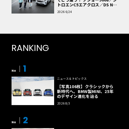
トロエンC5エアクロス／DS Nº4
読者一気乗りレポート
2026 6/24
RANKING
1
No
ニュース＆トピックス
【写真106枚】クラシックから
新時代へ。BMW製MINI、25年
のデザイン進化を辿る
2026 8/3
2
No