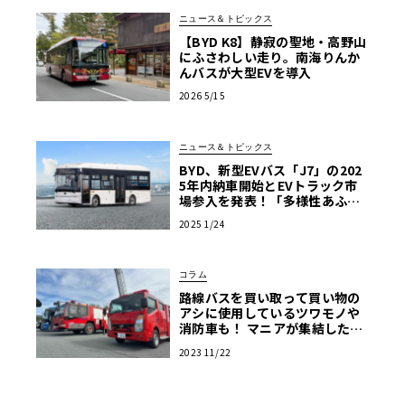
ニュース＆トピックス
【BYD K8】静寂の聖地・高野山
にふさわしい走り。南海りんか
んバスが大型EVを導入
2026 5/15
ニュース＆トピックス
BYD、新型EVバス「J7」の202
5年内納車開始とEVトラック市
場参入を発表！「多様性あふれ
る商用EV車両の販売を強化」
2025 1/24
コラム
路線バスを買い取って買い物の
アシに使用しているツワモノや
消防車も！ マニアが集結した商
用車ミーティングは楽し
2023 11/22