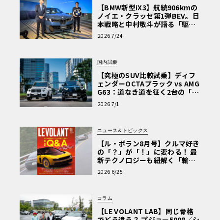
【BMW新型iX3】航続906kmの
ノイエ・クラッセ第1弾BEV。日
本戦略と中村敬斗が語る「駆け
ぬける歓び」
2026 7/24
国内試乗
【究極のSUV比較試乗】ディフ
ェンダーOCTAブラック vs AMG
G63：道なき道を征く2台の「対
極的アプローチ」
2026 7/1
ニュース＆トピックス
【ル・ボラン8月号】クルマ好き
の「？」が「！」に変わる！ 最
新テクノロジーも紐解く「輸入
車Q&A」
2026 6/25
コラム
【LE VOLANT LAB】同じ骨格
でどう違う？ プジョー5008／シ