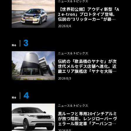
ニュース＆トピックス
【世界初公開】アウディ新型「A
2 e-tron」プロトタイプ登場。
伝説の“3リッターカー”が最高
効率エントリーBEVとして復活
2026 8/4
【画像38枚】
3
No
ニュース＆トピックス
伝統の「歌島橋のヤナセ」が次
世代メルセデス店舗へ進化。近
畿エリア旗艦店「ヤナセ大阪支
店」がリニューアル
2026 8/3
4
No
ニュース＆トピックス
黒ルーフと専用20インチアルミ
が放つ陰影。レンジローバー ヴ
ェラール限定車「アーバンコン
トラスト・エディション」登場
2026 8/5