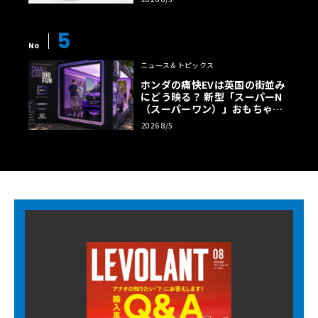
5
No
ニュース＆トピックス
ホンダの痛快EVは英国の街並み
にどう映る？ 新型「スーパーN
（スーパーワン）」おもちゃ箱
ツアーの全貌
2026 8/5