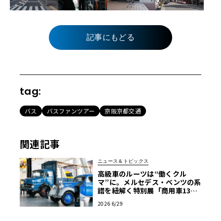
記事にもどる
tag:
バス
バスファンツアー
京阪京都交通
関連記事
ニュース＆トピックス
高級車のルーツは“働くクル
マ”に。メルセデス・ベンツの系
譜を紐解く特別展「商用車130
年」がスタート
2026 6/29