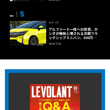
5
No
スクープ
アルファード一強への回答。ホ
ンダが開発と噂される次期フラ
ッグシップミニバン、800万円
超の勝算【予想CG】
2026 7/31