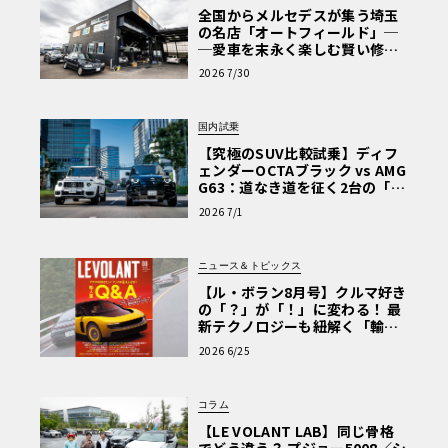
全国からメルセデスが集う埼玉
の名店「オートフィールド」─
─愛車を末永く楽しむ賢い修理
術と、プロがフックス製オイル
2026 7/30
を選ぶ理由〈PR〉
国内試乗
【究極のSUV比較試乗】ディフ
ェンダーOCTAブラック vs AMG
G63：道なき道を征く2台の「対
極的アプローチ」
2026 7/1
ニュース＆トピックス
【ル・ボラン8月号】クルマ好き
の「？」が「！」に変わる！ 最
新テクノロジーも紐解く「輸入
車Q&A」
2026 6/25
コラム
【LE VOLANT LAB】同じ骨格
でどう違う？ プジョー5008／シ