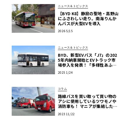
ニュース＆トピックス
【BYD K8】静寂の聖地・高野山
にふさわしい走り。南海りんか
んバスが大型EVを導入
2026 5/15
ニュース＆トピックス
BYD、新型EVバス「J7」の202
5年内納車開始とEVトラック市
場参入を発表！「多様性あふれ
る商用EV車両の販売を強化」
2025 1/24
コラム
路線バスを買い取って買い物の
アシに使用しているツワモノや
消防車も！ マニアが集結した商
用車ミーティングは楽し
2023 11/22