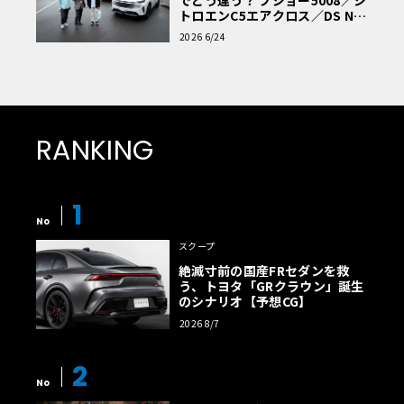
トロエンC5エアクロス／DS Nº4
読者一気乗りレポート
2026 6/24
RANKING
1
No
スクープ
絶滅寸前の国産FRセダンを救
う、トヨタ「GRクラウン」誕生
のシナリオ【予想CG】
2026 8/7
2
No