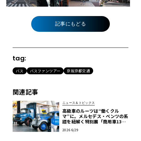
記事にもどる
tag:
バス
バスファンツアー
京阪京都交通
関連記事
ニュース＆トピックス
高級車のルーツは“働くクル
マ”に。メルセデス・ベンツの系
譜を紐解く特別展「商用車130
年」がスタート
2026 6/29