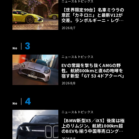
ニュース＆トピックス
【世界限定99台】名車ミウラの
意匠「カネロニ」と最新V12が
交差。ランボルギーニ・レヴエ
ルトに60周年記念車が登場
2026 8/7
3
No
ニュース＆トピックス
EVの常識を撃ち抜くAMGの野
性。航続800kmと直6の咆哮を
宿す新型「GT 53 4ドアクーペ」
2026 8/8
4
No
ニュース＆トピックス
【BMW新型X5／iX5】後席は極
上のリムジン。航続1000km超
のBEVも揃う中国専売ロング仕
様の全貌
2026 8/6