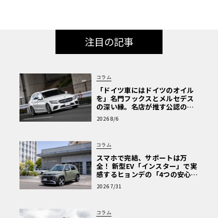
注目の記事
コラム
「ドイツ車にはドイツのオイル
を」名門フックスとメルセデス
の深い縁。名店が推す公認の安
心と、Cクラスで味わうシルキー
2026 8/6
な走り〈PR〉
コラム
スマホで完結、サポートは万
全！ 新型EV「インスター」で実
感するヒョンデの「4つの安心」
【第1回・ヒョンデ6つの疑問：
2026 7/31
Why? Hyundai?】〈PR〉
コラム