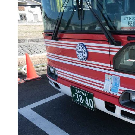
BYD
その
国産車
レクサ
ホンダ
三菱
光岡
その