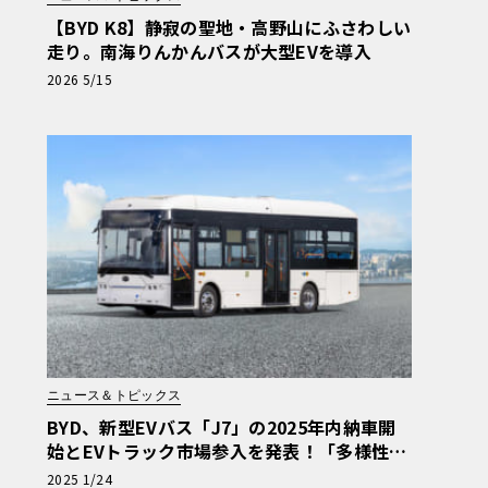
【BYD K8】静寂の聖地・高野山にふさわしい
走り。南海りんかんバスが大型EVを導入
2026 5/15
ニュース＆トピックス
BYD、新型EVバス「J7」の2025年内納車開
始とEVトラック市場参入を発表！「多様性あ
ふれる商用EV車両の販売を強化」
2025 1/24