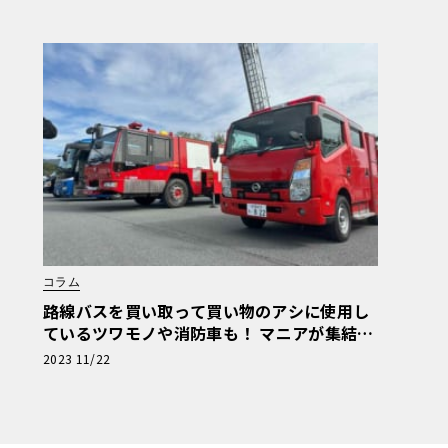
コラム
路線バスを買い取って買い物のアシに使用し
ているツワモノや消防車も！ マニアが集結し
た商用車ミーティングは楽し
2023 11/22