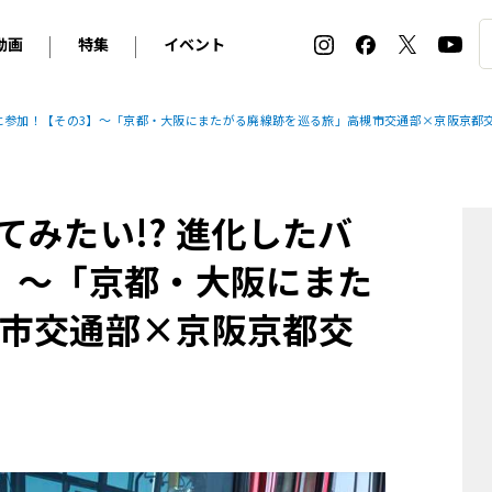
動画
特集
イベント
ィ
BMW
アルピナ
オリジナル動画
2026 サマータイヤ＆ホイール バイヤーズガイド
ル・ボラン カーズ・ミート2026横浜
ーに参加！【その3】～「京都・大阪にまたがる廃線跡を巡る旅」高槻市交通部×京阪京都
2025-2026 冬 スタッドレス＆ウインタータイヤ バイヤ
SNOW EXPERIENCE in TOGAKUSHI SKI FIE
デス・ベンツ
ポルシェ
フォルクスワーゲン
ホイールカタログ2025-2026冬
EV:LIFE FUTAKO TAMAGAWA 2026
ーヌ
シトロエン
DSオートモビル
ホイールカタログ
EV:LIFE KOBE 2025
みたい!? 進化したバ
ー
ルノー
アバルト
タイヤ特集
ル・ボラン カーズ・ミート2025横浜
ァ・ロメオ
フェラーリ
フィアット
】～「京都・大阪にまた
ルギーニ
マセラティ
アストン・マーティン
市交通部×京阪京都交
レー
ケータハム
ジャガー
ローバー
ロータス
マクラーレン
モーガン
ロールス・ロイス
キャデラック
シボレー
テスラ
ヒョンデ