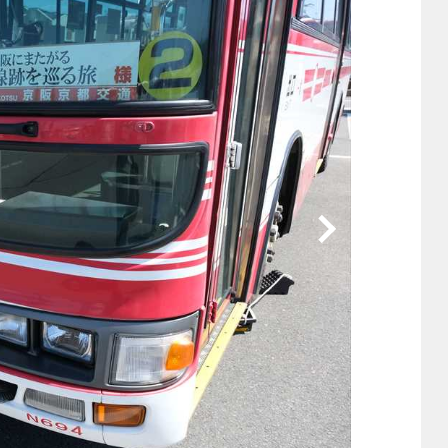
他
ス
トヨタ
日産
スバル
マツダ
ダイハツ
スズキ
他