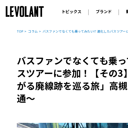
トピックス
ブランド
輸入車
アウデ
ニュース
TOP
コラム
バスファンでなくても乗ってみたい!? 進化したバスツア
スクープ
メルセ
試乗
アルピ
コラム
バスファンでなくても乗って
プジョ
アルフ
スツアーに参加！【その3
ランボ
がる廃線跡を巡る旅」高槻
ベント
通～
ランド
MINI
ボルボ
ジープ