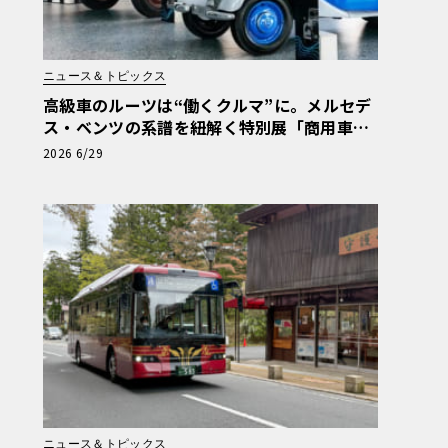
ニュース＆トピックス
高級車のルーツは“働くクルマ”に。メルセデ
ス・ベンツの系譜を紐解く特別展「商用車13
0年」がスタート
2026 6/29
ニュース＆トピックス