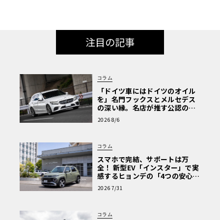
注目の記事
コラム
「ドイツ車にはドイツのオイル
を」名門フックスとメルセデス
の深い縁。名店が推す公認の安
心と、Cクラスで味わうシルキー
2026 8/6
な走り〈PR〉
コラム
スマホで完結、サポートは万
全！ 新型EV「インスター」で実
感するヒョンデの「4つの安心」
【第1回・ヒョンデ6つの疑問：
2026 7/31
Why? Hyundai?】〈PR〉
コラム