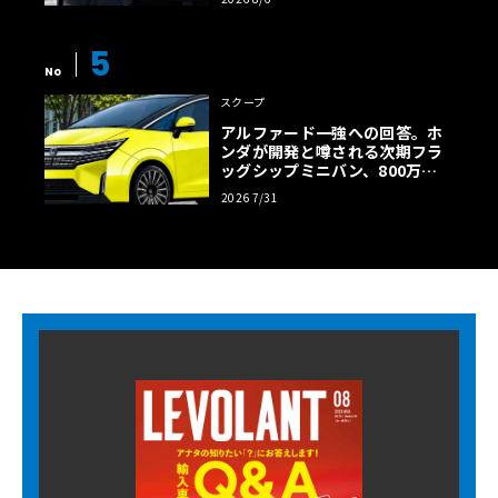
5
No
スクープ
アルファード一強への回答。ホ
ンダが開発と噂される次期フラ
ッグシップミニバン、800万円
超の勝算【予想CG】
2026 7/31