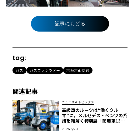
記事にもどる
tag:
バス
バスファンツアー
京阪京都交通
関連記事
ニュース＆トピックス
高級車のルーツは“働くクル
マ”に。メルセデス・ベンツの系
譜を紐解く特別展「商用車130
年」がスタート
2026 6/29