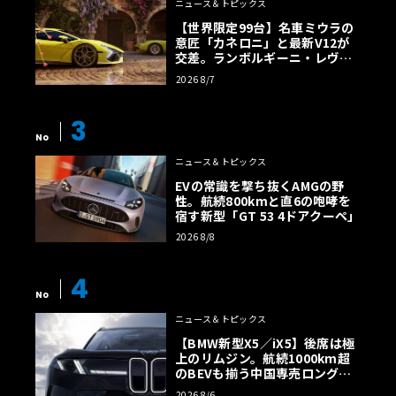
ニュース＆トピックス
【世界限定99台】名車ミウラの
意匠「カネロニ」と最新V12が
交差。ランボルギーニ・レヴエ
ルトに60周年記念車が登場
2026 8/7
3
No
ニュース＆トピックス
EVの常識を撃ち抜くAMGの野
性。航続800kmと直6の咆哮を
宿す新型「GT 53 4ドアクーペ」
2026 8/8
4
No
ニュース＆トピックス
【BMW新型X5／iX5】後席は極
上のリムジン。航続1000km超
のBEVも揃う中国専売ロング仕
様の全貌
2026 8/6