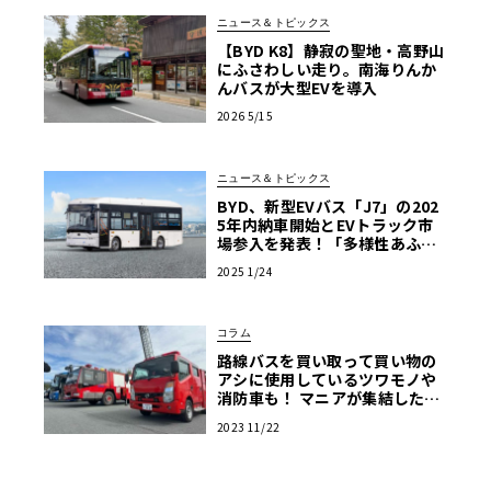
ニュース＆トピックス
【BYD K8】静寂の聖地・高野山
にふさわしい走り。南海りんか
んバスが大型EVを導入
2026 5/15
ニュース＆トピックス
BYD、新型EVバス「J7」の202
5年内納車開始とEVトラック市
場参入を発表！「多様性あふれ
る商用EV車両の販売を強化」
2025 1/24
コラム
路線バスを買い取って買い物の
アシに使用しているツワモノや
消防車も！ マニアが集結した商
用車ミーティングは楽し
2023 11/22