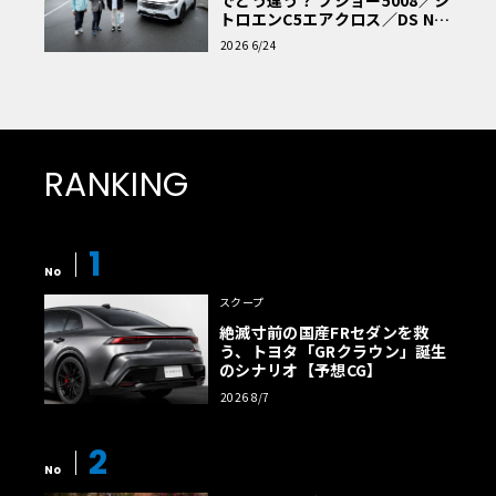
トロエンC5エアクロス／DS Nº4
読者一気乗りレポート
2026 6/24
RANKING
1
No
スクープ
絶滅寸前の国産FRセダンを救
う、トヨタ「GRクラウン」誕生
のシナリオ【予想CG】
2026 8/7
2
No