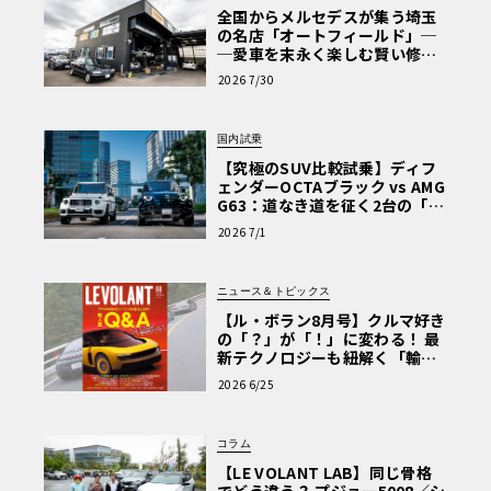
全国からメルセデスが集う埼玉
の名店「オートフィールド」─
─愛車を末永く楽しむ賢い修理
術と、プロがフックス製オイル
2026 7/30
を選ぶ理由〈PR〉
国内試乗
【究極のSUV比較試乗】ディフ
ェンダーOCTAブラック vs AMG
G63：道なき道を征く2台の「対
極的アプローチ」
2026 7/1
ニュース＆トピックス
【ル・ボラン8月号】クルマ好き
の「？」が「！」に変わる！ 最
新テクノロジーも紐解く「輸入
車Q&A」
2026 6/25
コラム
【LE VOLANT LAB】同じ骨格
でどう違う？ プジョー5008／シ