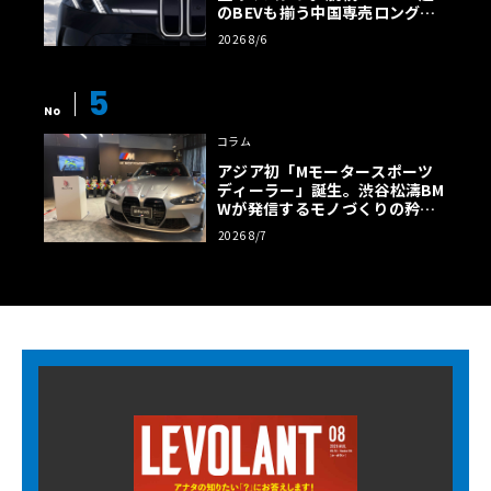
のBEVも揃う中国専売ロング仕
様の全貌
2026 8/6
5
No
コラム
アジア初「Mモータースポーツ
ディーラー」誕生。渋谷松濤BM
Wが発信するモノづくりの矜持
【木下隆之コラム】
2026 8/7