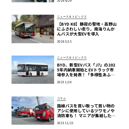
2026 6/29
ニュース＆トピックス
【BYD K8】静寂の聖地・高野山
にふさわしい走り。南海りんか
んバスが大型EVを導入
2026 5/15
ニュース＆トピックス
BYD、新型EVバス「J7」の202
5年内納車開始とEVトラック市
場参入を発表！「多様性あふれ
る商用EV車両の販売を強化」
2025 1/24
コラム
路線バスを買い取って買い物の
アシに使用しているツワモノや
消防車も！ マニアが集結した商
用車ミーティングは楽し
2023 11/22