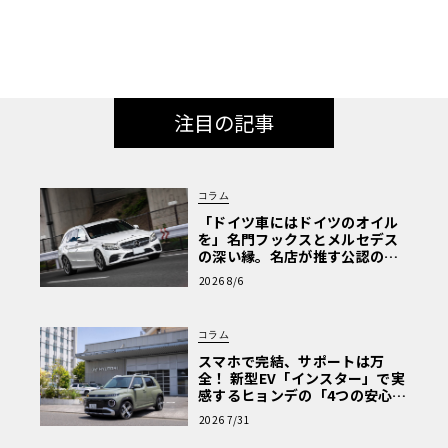
注目の記事
コラム
「ドイツ車にはドイツのオイル
を」名門フックスとメルセデス
の深い縁。名店が推す公認の安
心と、Cクラスで味わうシルキー
2026 8/6
な走り〈PR〉
コラム
スマホで完結、サポートは万
全！ 新型EV「インスター」で実
感するヒョンデの「4つの安心」
【第1回・ヒョンデ6つの疑問：
2026 7/31
Why? Hyundai?】〈PR〉