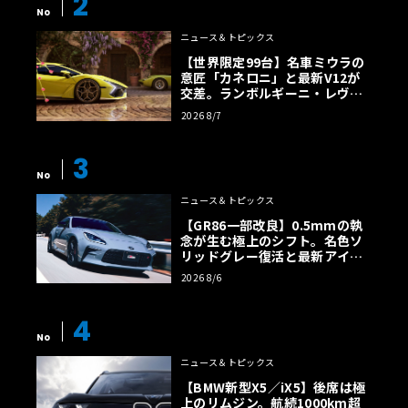
2
No
ニュース＆トピックス
【世界限定99台】名車ミウラの
意匠「カネロニ」と最新V12が
交差。ランボルギーニ・レヴエ
ルトに60周年記念車が登場
2026 8/7
3
No
ニュース＆トピックス
【GR86一部改良】0.5mmの執
念が生む極上のシフト。名色ソ
リッドグレー復活と最新アイサ
イトでFRの極みへ
2026 8/6
4
No
ニュース＆トピックス
【BMW新型X5／iX5】後席は極
上のリムジン。航続1000km超