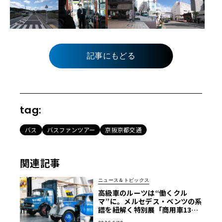
記事にもどる
tag:
バス
バスファンツアー
京阪京都交通
関連記事
ニュース＆トピックス
高級車のルーツは“働くクル
マ”に。メルセデス・ベンツの系
譜を紐解く特別展「商用車130
年」がスタート