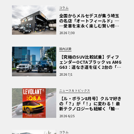
コラム
全国からメルセデスが集う埼玉
の名店「オートフィールド」─
─愛車を末永く楽しむ賢い修理
術と、プロがフックス製オイル
2026 7/30
を選ぶ理由〈PR〉
国内試乗
【究極のSUV比較試乗】ディフ
ェンダーOCTAブラック vs AMG
G63：道なき道を征く2台の「対
極的アプローチ」
2026 7/1
ニュース＆トピックス
【ル・ボラン8月号】クルマ好き
の「？」が「！」に変わる！ 最
新テクノロジーも紐解く「輸入
車Q&A」
2026 6/25
コラム