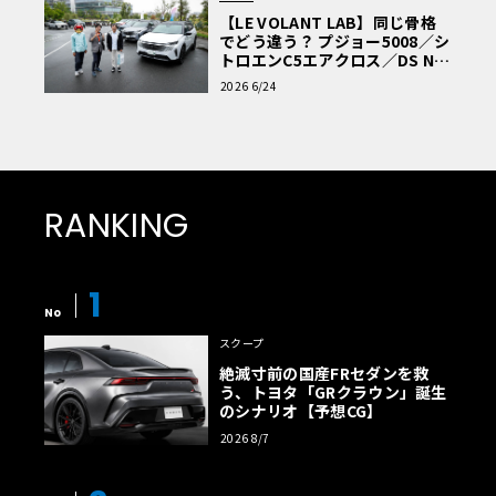
【LE VOLANT LAB】同じ骨格
でどう違う？ プジョー5008／シ
トロエンC5エアクロス／DS Nº4
読者一気乗りレポート
2026 6/24
RANKING
1
No
スクープ
絶滅寸前の国産FRセダンを救
う、トヨタ「GRクラウン」誕生
のシナリオ【予想CG】
2026 8/7