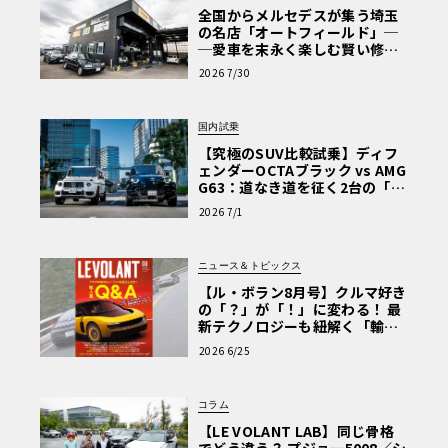
全国からメルセデスが集う埼玉
の名店「オートフィールド」─
─愛車を末永く楽しむ賢い修理
術と、プロがフックス製オイル
2026 7/30
を選ぶ理由〈PR〉
国内試乗
【究極のSUV比較試乗】ディフ
ェンダーOCTAブラック vs AMG
G63：道なき道を征く2台の「対
極的アプローチ」
2026 7/1
ニュース＆トピックス
【ル・ボラン8月号】クルマ好き
の「？」が「！」に変わる！ 最
新テクノロジーも紐解く「輸入
車Q&A」
2026 6/25
コラム
【LE VOLANT LAB】同じ骨格
でどう違う？ プジョー5008／シ