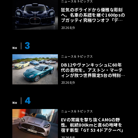
ニュース＆トピックス
狂気のボライドから優雅な彫刻
へ。名車の系譜を継ぐ1600psの
ブガッティ究極ワンオフ「デス
トリエ」
2026 8/9
3
No
ニュース＆トピックス
DB12やヴァンキッシュに60年
代の息吹を。アストン・マーテ
ィンが放つ世界限定5台の特別コ
レクション
2026 8/9
4
No
ニュース＆トピックス
EVの常識を撃ち抜くAMGの野
性。航続800kmと直6の咆哮を
宿す新型「GT 53 4ドアクーペ」
2026 8/8