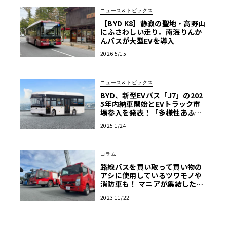
ニュース＆トピックス
【BYD K8】静寂の聖地・高野山
にふさわしい走り。南海りんか
んバスが大型EVを導入
2026 5/15
ニュース＆トピックス
BYD、新型EVバス「J7」の202
5年内納車開始とEVトラック市
場参入を発表！「多様性あふれ
る商用EV車両の販売を強化」
2025 1/24
コラム
路線バスを買い取って買い物の
アシに使用しているツワモノや
消防車も！ マニアが集結した商
用車ミーティングは楽し
2023 11/22