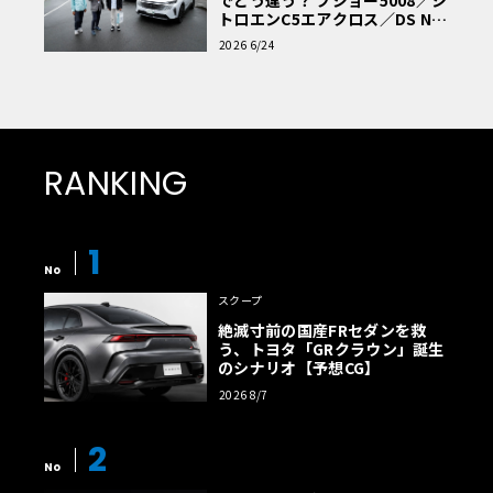
トロエンC5エアクロス／DS Nº4
読者一気乗りレポート
2026 6/24
RANKING
1
No
スクープ
絶滅寸前の国産FRセダンを救
う、トヨタ「GRクラウン」誕生
のシナリオ【予想CG】
2026 8/7
2
No