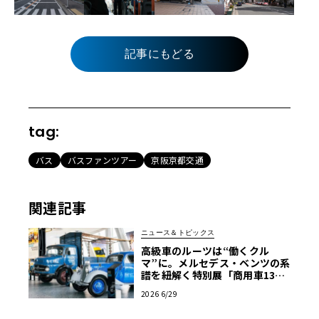
記事にもどる
tag:
バス
バスファンツアー
京阪京都交通
関連記事
ニュース＆トピックス
高級車のルーツは“働くクル
マ”に。メルセデス・ベンツの系
譜を紐解く特別展「商用車130
年」がスタート
2026 6/29