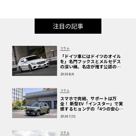
注目の記事
コラム
「ドイツ車にはドイツのオイル
を」名門フックスとメルセデス
の深い縁。名店が推す公認の安
心と、Cクラスで味わうシルキー
2026 8/6
な走り〈PR〉
コラム
スマホで完結、サポートは万
全！ 新型EV「インスター」で実
感するヒョンデの「4つの安心」
【第1回・ヒョンデ6つの疑問：
2026 7/31
Why? Hyundai?】〈PR〉
コラム