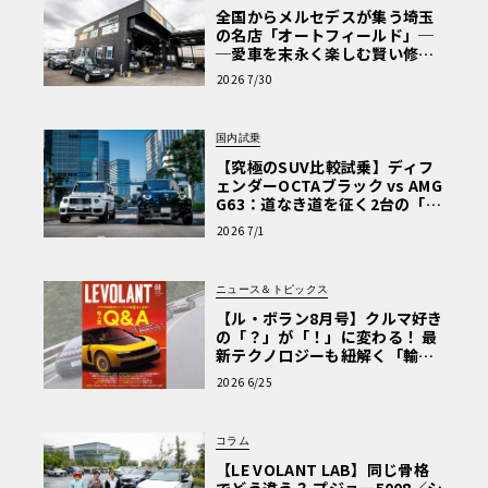
全国からメルセデスが集う埼玉
の名店「オートフィールド」─
─愛車を末永く楽しむ賢い修理
術と、プロがフックス製オイル
2026 7/30
を選ぶ理由〈PR〉
国内試乗
【究極のSUV比較試乗】ディフ
ェンダーOCTAブラック vs AMG
G63：道なき道を征く2台の「対
極的アプローチ」
2026 7/1
ニュース＆トピックス
【ル・ボラン8月号】クルマ好き
の「？」が「！」に変わる！ 最
新テクノロジーも紐解く「輸入
車Q&A」
2026 6/25
コラム
【LE VOLANT LAB】同じ骨格
でどう違う？ プジョー5008／シ