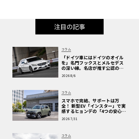
注目の記事
コラム
「ドイツ車にはドイツのオイル
を」名門フックスとメルセデス
の深い縁。名店が推す公認の安
心と、Cクラスで味わうシルキー
2026 8/6
な走り〈PR〉
コラム
スマホで完結、サポートは万
全！ 新型EV「インスター」で実
感するヒョンデの「4つの安心」
【第1回・ヒョンデ6つの疑問：
2026 7/31
Why? Hyundai?】〈PR〉
コラム