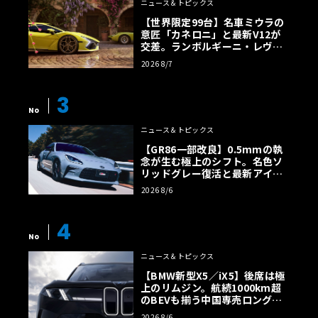
ニュース＆トピックス
【世界限定99台】名車ミウラの
意匠「カネロニ」と最新V12が
交差。ランボルギーニ・レヴエ
ルトに60周年記念車が登場
2026 8/7
3
No
ニュース＆トピックス
【GR86一部改良】0.5mmの執
念が生む極上のシフト。名色ソ
リッドグレー復活と最新アイサ
イトでFRの極みへ
2026 8/6
4
No
ニュース＆トピックス
【BMW新型X5／iX5】後席は極
上のリムジン。航続1000km超
のBEVも揃う中国専売ロング仕
様の全貌
2026 8/6