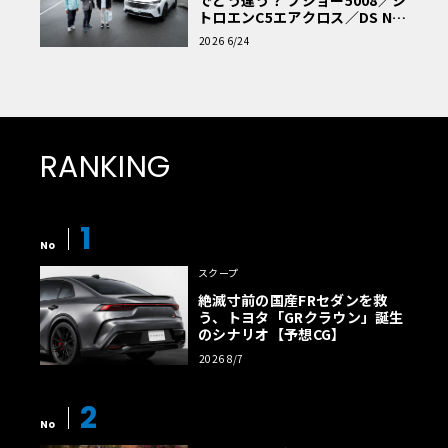
トロエンC5エアクロス／DS Nº4
読者一気乗りレポート
2026 6/24
RANKING
1
No
スクープ
絶滅寸前の国産FRセダンを救
う、トヨタ「GRクラウン」誕生
のシナリオ【予想CG】
2026 8/7
2
No