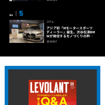
5
No
コラム
アジア初「Mモータースポーツ
ディーラー」誕生。渋谷松濤BM
Wが発信するモノづくりの矜持
【木下隆之コラム】
2026 8/7