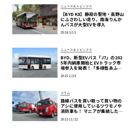
ニュース＆トピックス
【BYD K8】静寂の聖地・高野山
にふさわしい走り。南海りんか
んバスが大型EVを導入
2026 5/15
ニュース＆トピックス
BYD、新型EVバス「J7」の202
5年内納車開始とEVトラック市
場参入を発表！「多様性あふれ
る商用EV車両の販売を強化」
2025 1/24
コラム
路線バスを買い取って買い物の
アシに使用しているツワモノや
消防車も！ マニアが集結した商
用車ミーティングは楽し
2023 11/22