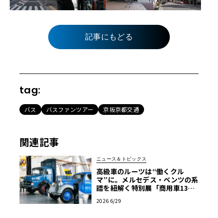
記事にもどる
tag:
バス
バスファンツアー
京阪京都交通
関連記事
ニュース＆トピックス
高級車のルーツは“働くクル
マ”に。メルセデス・ベンツの系
譜を紐解く特別展「商用車130
年」がスタート
2026 6/29