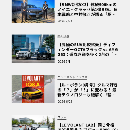
【BMW新型iX3】航続906kmの
ノイエ・クラッセ第1弾BEV。日
本戦略と中村敬斗が語る「駆け
ぬける歓び」
2026 7/24
国内試乗
【究極のSUV比較試乗】ディフ
ェンダーOCTAブラック vs AMG
G63：道なき道を征く2台の「対
極的アプローチ」
2026 7/1
ニュース＆トピックス
【ル・ボラン8月号】クルマ好き
の「？」が「！」に変わる！ 最
新テクノロジーも紐解く「輸入
車Q&A」
2026 6/25
コラム
【LE VOLANT LAB】同じ骨格
でどう違う？ プジョー5008／シ