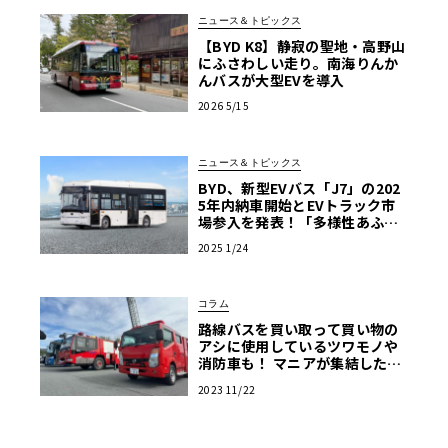
ニュース＆トピックス
【BYD K8】静寂の聖地・高野山
にふさわしい走り。南海りんか
んバスが大型EVを導入
2026 5/15
ニュース＆トピックス
BYD、新型EVバス「J7」の202
5年内納車開始とEVトラック市
場参入を発表！「多様性あふれ
る商用EV車両の販売を強化」
2025 1/24
コラム
路線バスを買い取って買い物の
アシに使用しているツワモノや
消防車も！ マニアが集結した商
用車ミーティングは楽し
2023 11/22