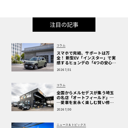
注目の記事
コラム
スマホで完結、サポートは万
全！ 新型EV「インスター」で実
感するヒョンデの「4つの安心」
【第1回・ヒョンデ6つの疑問：
2026 7/31
Why? Hyundai?】〈PR〉
コラム
全国からメルセデスが集う埼玉
の名店「オートフィールド」─
─愛車を末永く楽しむ賢い修理
術と、プロがフックス製オイル
2026 7/30
を選ぶ理由〈PR〉
ニュース＆トピックス