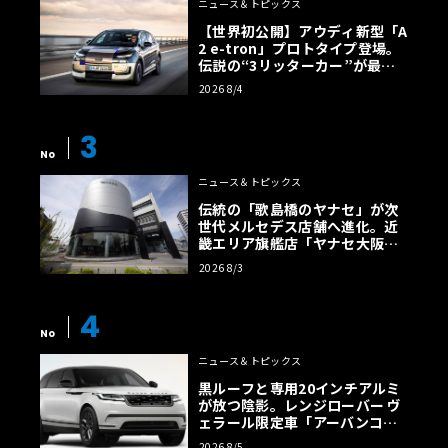
ニュース＆トピックス
【世界初公開】アウディ新型「A
2 e-tron」プロトタイプ登場。
伝説の“3リッターカー”が最高
効率エントリーBEVとして復活
2026 8/4
【画像38枚】
3
No
ニュース＆トピックス
伝統の「歌島橋のヤナセ」が次
世代メルセデス店舗へ進化。近
畿エリア旗艦店「ヤナセ大阪支
店」がリニューアル
2026 8/3
4
No
ニュース＆トピックス
黒ルーフと専用20インチアルミ
が放つ陰影。レンジローバー ヴ
ェラール限定車「アーバンコン
トラスト・エディション」登場
2026 8/5