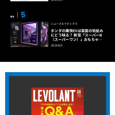
5
No
ニュース＆トピックス
ホンダの痛快EVは英国の街並み
にどう映る？ 新型「スーパーN
（スーパーワン）」おもちゃ箱
ツアーの全貌
2026 8/5