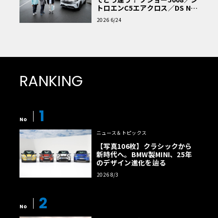
トロエンC5エアクロス／DS Nº4
読者一気乗りレポート
2026 6/24
RANKING
1
No
ニュース＆トピックス
【写真106枚】クラシックから
新時代へ。BMW製MINI、25年
のデザイン進化を辿る
2026 8/3
2
No