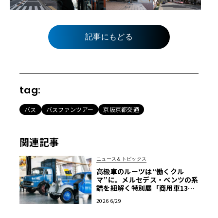
記事にもどる
tag:
バス
バスファンツアー
京阪京都交通
関連記事
ニュース＆トピックス
高級車のルーツは“働くクル
マ”に。メルセデス・ベンツの系
譜を紐解く特別展「商用車130
年」がスタート
2026 6/29