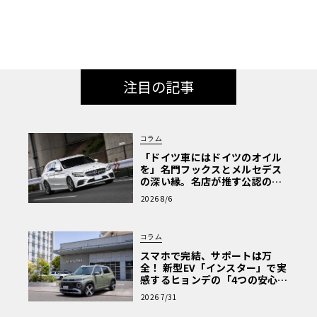
注目の記事
コラム
「ドイツ車にはドイツのオイル
を」名門フックスとメルセデス
の深い縁。名店が推す公認の安
心と、Cクラスで味わうシルキー
2026 8/6
な走り〈PR〉
コラム
スマホで完結、サポートは万
全！ 新型EV「インスター」で実
感するヒョンデの「4つの安心」
【第1回・ヒョンデ6つの疑問：
2026 7/31
Why? Hyundai?】〈PR〉