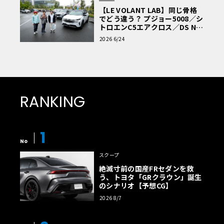
【LE VOLANT LAB】同じ骨格
でどう違う？ プジョー5008／シ
トロエンC5エアクロス／DS Nº4
読者一気乗りレポート
2026 6/24
RANKING
1
No
スクープ
絶滅寸前の国産FRセダンを救
う、トヨタ「GRクラウン」誕生
のシナリオ【予想CG】
2026 8/7