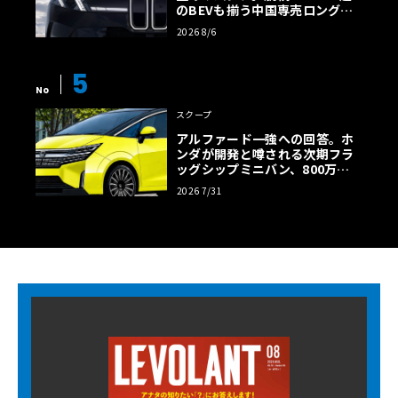
のBEVも揃う中国専売ロング仕
様の全貌
2026 8/6
5
No
スクープ
アルファード一強への回答。ホ
ンダが開発と噂される次期フラ
ッグシップミニバン、800万円
超の勝算【予想CG】
2026 7/31