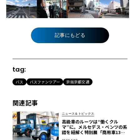
記事にもどる
tag:
バス
バスファンツアー
京阪京都交通
関連記事
ニュース＆トピックス
高級車のルーツは“働くクル
マ”に。メルセデス・ベンツの系
譜を紐解く特別展「商用車130
年」がスタート