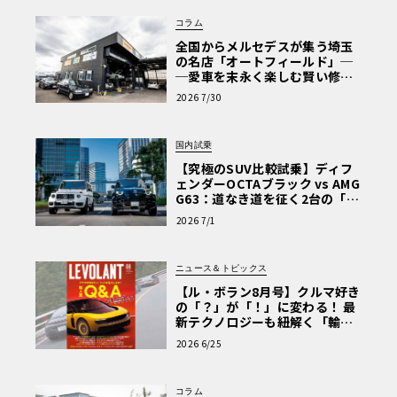
コラム
全国からメルセデスが集う埼玉
の名店「オートフィールド」─
─愛車を末永く楽しむ賢い修理
術と、プロがフックス製オイル
2026 7/30
を選ぶ理由〈PR〉
国内試乗
【究極のSUV比較試乗】ディフ
ェンダーOCTAブラック vs AMG
G63：道なき道を征く2台の「対
極的アプローチ」
2026 7/1
ニュース＆トピックス
【ル・ボラン8月号】クルマ好き
の「？」が「！」に変わる！ 最
新テクノロジーも紐解く「輸入
車Q&A」
2026 6/25
コラム