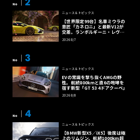
2
No
ニュース＆トピックス
【世界限定99台】名車ミウラの
意匠「カネロニ」と最新V12が
交差。ランボルギーニ・レヴエ
ルトに60周年記念車が登場
2026 8/7
3
No
ニュース＆トピックス
EVの常識を撃ち抜くAMGの野
性。航続800kmと直6の咆哮を
宿す新型「GT 53 4ドアクーペ」
2026 8/8
4
No
ニュース＆トピックス
【BMW新型X5／iX5】後席は極
上のリムジン。航続1000km超