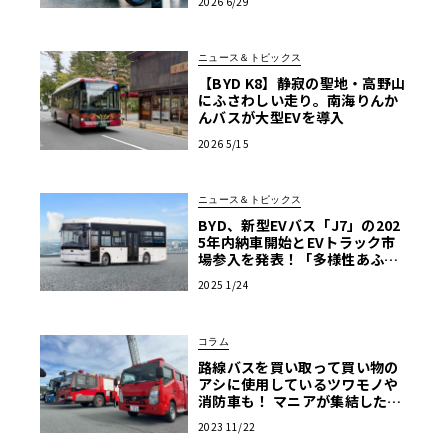
2026 6/29
ニュース＆トピックス
【BYD K8】静寂の聖地・高野山
にふさわしい走り。南海りんか
んバスが大型EVを導入
2026 5/15
ニュース＆トピックス
BYD、新型EVバス「J7」の202
5年内納車開始とEVトラック市
場参入を発表！「多様性あふれ
る商用EV車両の販売を強化」
2025 1/24
コラム
路線バスを買い取って買い物の
アシに使用しているツワモノや
消防車も！ マニアが集結した商
用車ミーティングは楽し
2023 11/22