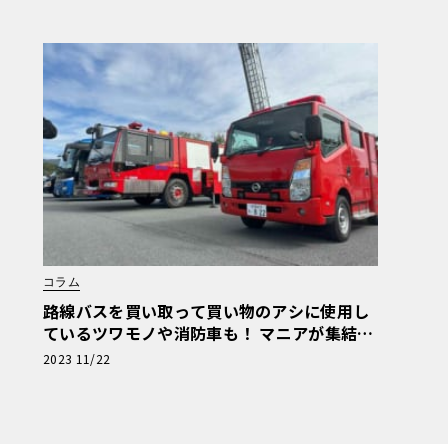
コラム
路線バスを買い取って買い物のアシに使用し
ているツワモノや消防車も！ マニアが集結し
た商用車ミーティングは楽し
2023 11/22