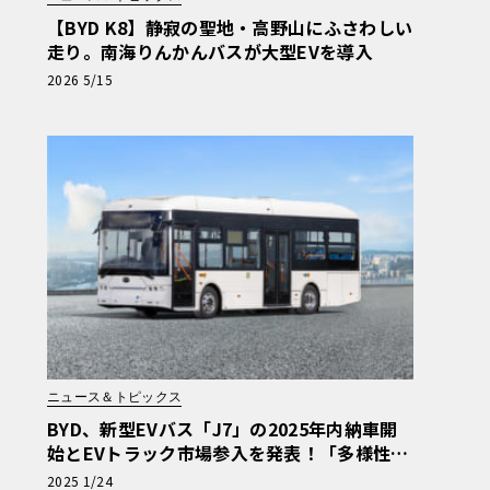
【BYD K8】静寂の聖地・高野山にふさわしい
走り。南海りんかんバスが大型EVを導入
2026 5/15
ニュース＆トピックス
BYD、新型EVバス「J7」の2025年内納車開
始とEVトラック市場参入を発表！「多様性あ
ふれる商用EV車両の販売を強化」
2025 1/24