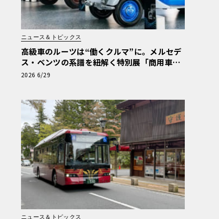
ニュース＆トピックス
高級車のルーツは“働くクルマ”に。メルセデ
ス・ベンツの系譜を紐解く特別展「商用車13
0年」がスタート
2026 6/29
ニュース＆トピックス