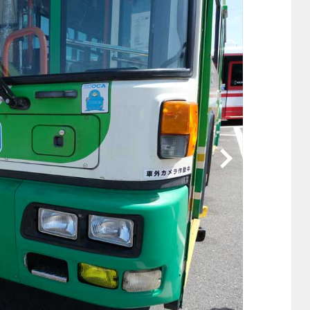
他
ス
トヨタ
日産
スバル
マツダ
ダイハツ
スズキ
他