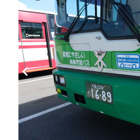
BYD
その
国産車
レクサ
ホンダ
三菱
光岡
その