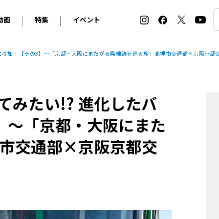
動画
特集
イベント
ィ
BMW
アルピナ
オリジナル動画
2026 サマータイヤ＆ホイール バイヤーズガイド
ル・ボラン カーズ・ミート2026横浜
ーに参加！【その3】～「京都・大阪にまたがる廃線跡を巡る旅」高槻市交通部×京阪京都
2025-2026 冬 スタッドレス＆ウインタータイヤ バイヤ
SNOW EXPERIENCE in TOGAKUSHI SKI FIE
デス・ベンツ
ポルシェ
フォルクスワーゲン
ホイールカタログ2025-2026冬
EV:LIFE FUTAKO TAMAGAWA 2026
ーヌ
シトロエン
DSオートモビル
ホイールカタログ
EV:LIFE KOBE 2025
みたい!? 進化したバ
ー
ルノー
アバルト
タイヤ特集
ル・ボラン カーズ・ミート2025横浜
ァ・ロメオ
フェラーリ
フィアット
】～「京都・大阪にまた
ルギーニ
マセラティ
アストン・マーティン
市交通部×京阪京都交
レー
ケータハム
ジャガー
ローバー
ロータス
マクラーレン
モーガン
ロールス・ロイス
キャデラック
シボレー
テスラ
ヒョンデ