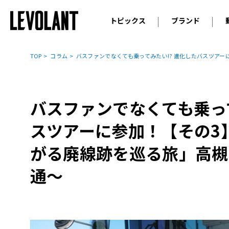
トピックス
ブランド
輸入車
アウデ
ニュース
TOP
コラム
バスファンでなくても乗ってみたい!? 進化したバスツア
スクープ
メルセ
試乗
アルピ
コラム
バスファンでなくても乗って
プジョ
アルフ
スツアーに参加！【その3
ランボ
がる廃線跡を巡る旅」高槻
ベント
通～
ランド
MINI
ボルボ
ジープ