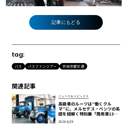
記事にもどる
tag:
バス
バスファンツアー
京阪京都交通
関連記事
ニュース＆トピックス
高級車のルーツは“働くクル
マ”に。メルセデス・ベンツの系
譜を紐解く特別展「商用車130
年」がスタート
2026 6/29