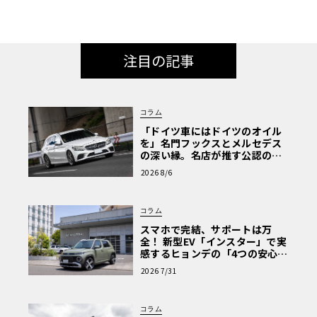
注目の記事
コラム
「ドイツ車にはドイツのオイル
を」名門フックスとメルセデス
の深い縁。名店が推す公認の安
心と、Cクラスで味わうシルキー
2026 8/6
な走り〈PR〉
コラム
スマホで完結、サポートは万
全！ 新型EV「インスター」で実
感するヒョンデの「4つの安心」
【第1回・ヒョンデ6つの疑問：
2026 7/31
Why? Hyundai?】〈PR〉
コラム