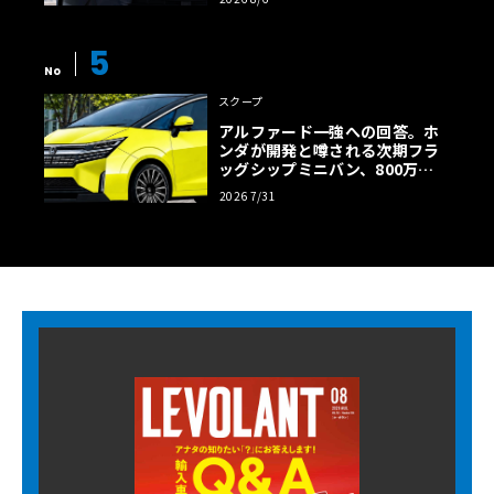
5
No
スクープ
アルファード一強への回答。ホ
ンダが開発と噂される次期フラ
ッグシップミニバン、800万円
超の勝算【予想CG】
2026 7/31