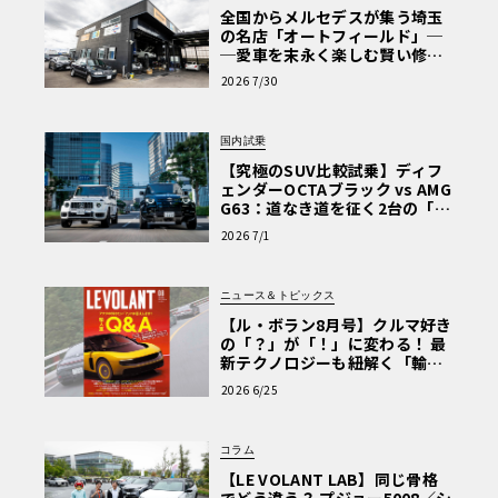
全国からメルセデスが集う埼玉
の名店「オートフィールド」─
─愛車を末永く楽しむ賢い修理
術と、プロがフックス製オイル
2026 7/30
を選ぶ理由〈PR〉
国内試乗
【究極のSUV比較試乗】ディフ
ェンダーOCTAブラック vs AMG
G63：道なき道を征く2台の「対
極的アプローチ」
2026 7/1
ニュース＆トピックス
【ル・ボラン8月号】クルマ好き
の「？」が「！」に変わる！ 最
新テクノロジーも紐解く「輸入
車Q&A」
2026 6/25
コラム
【LE VOLANT LAB】同じ骨格
でどう違う？ プジョー5008／シ