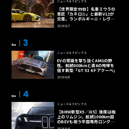
ニュース＆トピックス
【世界限定99台】名車ミウラの
意匠「カネロニ」と最新V12が
交差。ランボルギーニ・レヴエ
ルトに60周年記念車が登場
2026 8/7
3
No
ニュース＆トピックス
EVの常識を撃ち抜くAMGの野
性。航続800kmと直6の咆哮を
宿す新型「GT 53 4ドアクーペ」
2026 8/8
4
No
ニュース＆トピックス
【BMW新型X5／iX5】後席は極
上のリムジン。航続1000km超
のBEVも揃う中国専売ロング仕
様の全貌
2026 8/6