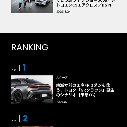
トロエンC5エアクロス／DS Nº4
読者一気乗りレポート
2026 6/24
RANKING
1
No
スクープ
絶滅寸前の国産FRセダンを救
う、トヨタ「GRクラウン」誕生
のシナリオ【予想CG】
2026 8/7
2
No