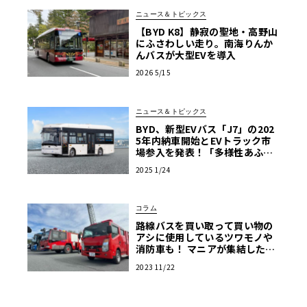
ニュース＆トピックス
【BYD K8】静寂の聖地・高野山
にふさわしい走り。南海りんか
んバスが大型EVを導入
2026 5/15
ニュース＆トピックス
BYD、新型EVバス「J7」の202
5年内納車開始とEVトラック市
場参入を発表！「多様性あふれ
る商用EV車両の販売を強化」
2025 1/24
コラム
路線バスを買い取って買い物の
アシに使用しているツワモノや
消防車も！ マニアが集結した商
用車ミーティングは楽し
2023 11/22