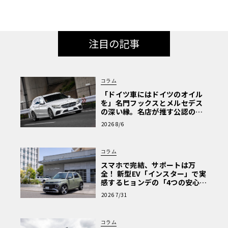
注目の記事
コラム
「ドイツ車にはドイツのオイル
を」名門フックスとメルセデス
の深い縁。名店が推す公認の安
心と、Cクラスで味わうシルキー
2026 8/6
な走り〈PR〉
コラム
スマホで完結、サポートは万
全！ 新型EV「インスター」で実
感するヒョンデの「4つの安心」
【第1回・ヒョンデ6つの疑問：
2026 7/31
Why? Hyundai?】〈PR〉
コラム