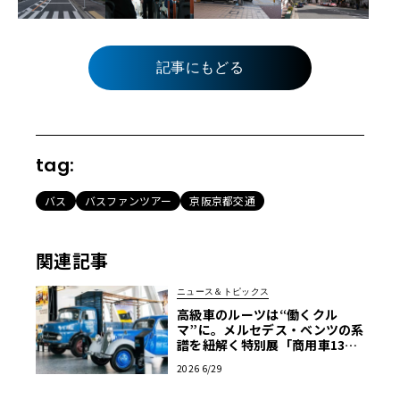
記事にもどる
tag:
バス
バスファンツアー
京阪京都交通
関連記事
ニュース＆トピックス
高級車のルーツは“働くクル
マ”に。メルセデス・ベンツの系
譜を紐解く特別展「商用車130
年」がスタート
2026 6/29