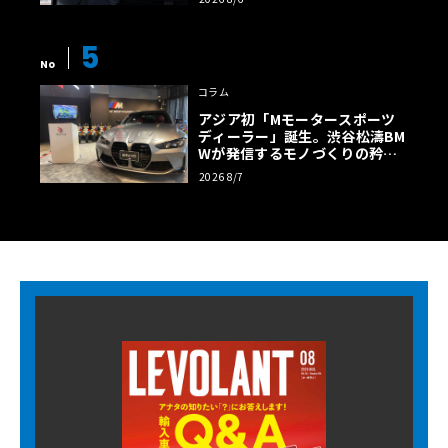
5
No
コラム
アジア初「Mモータースポーツ
ディーラー」誕生。渋谷松濤BM
Wが発信するモノづくりの矜持
【木下隆之コラム】
2026 8/7