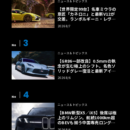
ニュース＆トピックス
【世界限定99台】名車ミウラの
意匠「カネロニ」と最新V12が
交差。ランボルギーニ・レヴエ
ルトに60周年記念車が登場
2026 8/7
3
No
ニュース＆トピックス
【GR86一部改良】0.5mmの執
念が生む極上のシフト。名色ソ
リッドグレー復活と最新アイサ
イトでFRの極みへ
2026 8/6
4
No
ニュース＆トピックス
【BMW新型X5／iX5】後席は極
上のリムジン。航続1000km超
のBEVも揃う中国専売ロング仕
様の全貌
2026 8/6