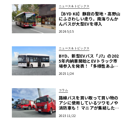
ニュース＆トピックス
【BYD K8】静寂の聖地・高野山
にふさわしい走り。南海りんか
んバスが大型EVを導入
2026 5/15
ニュース＆トピックス
BYD、新型EVバス「J7」の202
5年内納車開始とEVトラック市
場参入を発表！「多様性あふれ
る商用EV車両の販売を強化」
2025 1/24
コラム
路線バスを買い取って買い物の
アシに使用しているツワモノや
消防車も！ マニアが集結した商
用車ミーティングは楽し
2023 11/22