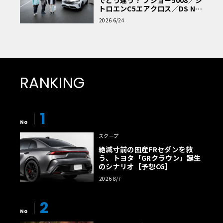
トロエンC5エアクロス／DS Nº4
読者一気乗りレポート
2026 6/24
RANKING
1
No
スクープ
絶滅寸前の国産FRセダンを救
う、トヨタ「GRクラウン」誕生
のシナリオ【予想CG】
2026 8/7
2
No