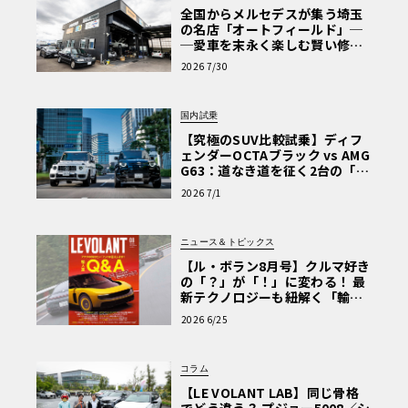
全国からメルセデスが集う埼玉
の名店「オートフィールド」─
─愛車を末永く楽しむ賢い修理
術と、プロがフックス製オイル
2026 7/30
を選ぶ理由〈PR〉
国内試乗
【究極のSUV比較試乗】ディフ
ェンダーOCTAブラック vs AMG
G63：道なき道を征く2台の「対
極的アプローチ」
2026 7/1
ニュース＆トピックス
【ル・ボラン8月号】クルマ好き
の「？」が「！」に変わる！ 最
新テクノロジーも紐解く「輸入
車Q&A」
2026 6/25
コラム
【LE VOLANT LAB】同じ骨格
でどう違う？ プジョー5008／シ