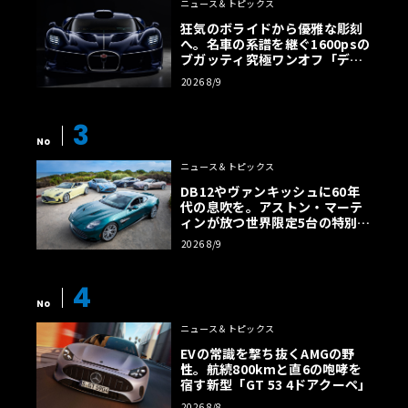
ニュース＆トピックス
狂気のボライドから優雅な彫刻
へ。名車の系譜を継ぐ1600psの
ブガッティ究極ワンオフ「デス
トリエ」
2026 8/9
3
No
ニュース＆トピックス
DB12やヴァンキッシュに60年
代の息吹を。アストン・マーテ
ィンが放つ世界限定5台の特別コ
レクション
2026 8/9
4
No
ニュース＆トピックス
EVの常識を撃ち抜くAMGの野
性。航続800kmと直6の咆哮を
宿す新型「GT 53 4ドアクーペ」
2026 8/8