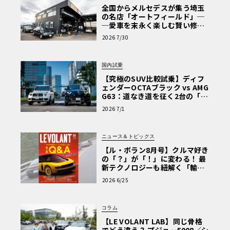
全国からメルセデスが集う埼玉
の名店「オートフィールド」─
─愛車を末永く楽しむ賢い修理
術と、プロがフックス製オイル
2026 7/30
を選ぶ理由〈PR〉
国内試乗
【究極のSUV比較試乗】ディフ
ェンダーOCTAブラック vs AMG
G63：道なき道を征く2台の「対
極的アプローチ」
2026 7/1
ニュース＆トピックス
【ル・ボラン8月号】クルマ好き
の「？」が「！」に変わる！ 最
新テクノロジーも紐解く「輸入
車Q&A」
2026 6/25
コラム
【LE VOLANT LAB】同じ骨格
でどう違う？ プジョー5008／シ