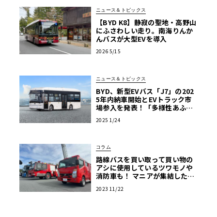
ニュース＆トピックス
【BYD K8】静寂の聖地・高野山
にふさわしい走り。南海りんか
んバスが大型EVを導入
2026 5/15
ニュース＆トピックス
BYD、新型EVバス「J7」の202
5年内納車開始とEVトラック市
場参入を発表！「多様性あふれ
る商用EV車両の販売を強化」
2025 1/24
コラム
路線バスを買い取って買い物の
アシに使用しているツワモノや
消防車も！ マニアが集結した商
用車ミーティングは楽し
2023 11/22