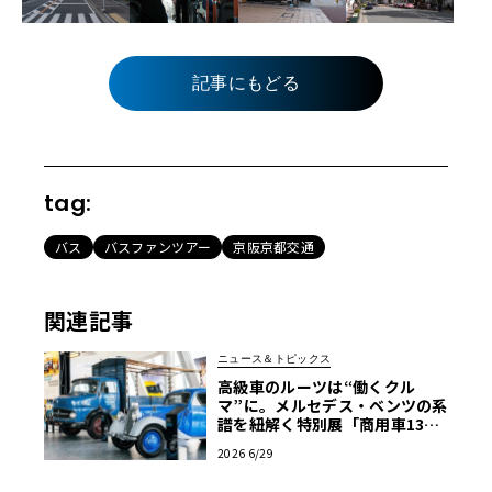
記事にもどる
tag:
バス
バスファンツアー
京阪京都交通
関連記事
ニュース＆トピックス
高級車のルーツは“働くクル
マ”に。メルセデス・ベンツの系
譜を紐解く特別展「商用車130
年」がスタート
2026 6/29