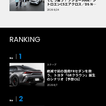
トロエンC5エアクロス／DS Nº4
読者一気乗りレポート
2026 6/24
RANKING
1
No
スクープ
絶滅寸前の国産FRセダンを救
う、トヨタ「GRクラウン」誕生
のシナリオ【予想CG】
2026 8/7
2
No