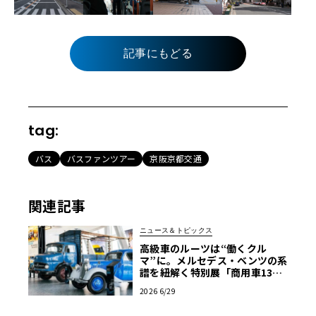
記事にもどる
tag:
バス
バスファンツアー
京阪京都交通
関連記事
ニュース＆トピックス
高級車のルーツは“働くクル
マ”に。メルセデス・ベンツの系
譜を紐解く特別展「商用車130
年」がスタート
2026 6/29