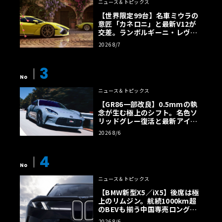
ニュース＆トピックス
【世界限定99台】名車ミウラの
意匠「カネロニ」と最新V12が
交差。ランボルギーニ・レヴエ
ルトに60周年記念車が登場
2026 8/7
3
No
ニュース＆トピックス
【GR86一部改良】0.5mmの執
念が生む極上のシフト。名色ソ
リッドグレー復活と最新アイサ
イトでFRの極みへ
2026 8/6
4
No
ニュース＆トピックス
【BMW新型X5／iX5】後席は極
上のリムジン。航続1000km超
のBEVも揃う中国専売ロング仕
様の全貌
2026 8/6