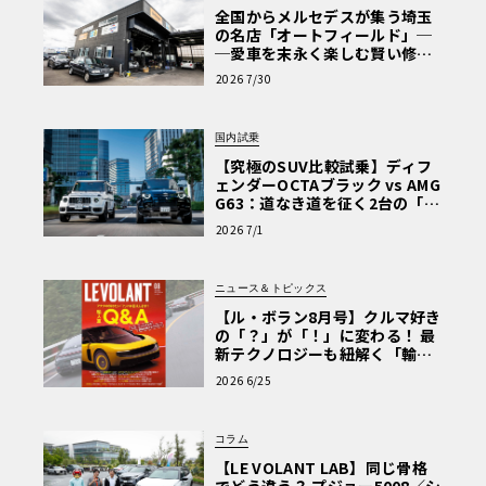
全国からメルセデスが集う埼玉
の名店「オートフィールド」─
─愛車を末永く楽しむ賢い修理
術と、プロがフックス製オイル
2026 7/30
を選ぶ理由〈PR〉
国内試乗
【究極のSUV比較試乗】ディフ
ェンダーOCTAブラック vs AMG
G63：道なき道を征く2台の「対
極的アプローチ」
2026 7/1
ニュース＆トピックス
【ル・ボラン8月号】クルマ好き
の「？」が「！」に変わる！ 最
新テクノロジーも紐解く「輸入
車Q&A」
2026 6/25
コラム
【LE VOLANT LAB】同じ骨格
でどう違う？ プジョー5008／シ