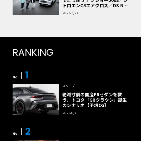
トロエンC5エアクロス／DS Nº4
読者一気乗りレポート
2026 6/24
RANKING
1
No
スクープ
絶滅寸前の国産FRセダンを救
う、トヨタ「GRクラウン」誕生
のシナリオ【予想CG】
2026 8/7
2
No