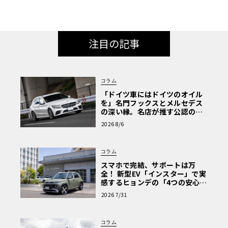
注目の記事
コラム
「ドイツ車にはドイツのオイル
を」名門フックスとメルセデス
の深い縁。名店が推す公認の安
心と、Cクラスで味わうシルキー
2026 8/6
な走り〈PR〉
コラム
スマホで完結、サポートは万
全！ 新型EV「インスター」で実
感するヒョンデの「4つの安心」
【第1回・ヒョンデ6つの疑問：
2026 7/31
Why? Hyundai?】〈PR〉
コラム