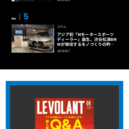
5
No
コラム
アジア初「Mモータースポーツ
ディーラー」誕生。渋谷松濤BM
Wが発信するモノづくりの矜持
【木下隆之コラム】
2026 8/7