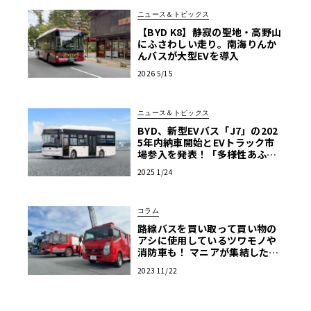
ニュース＆トピックス
【BYD K8】静寂の聖地・高野山
にふさわしい走り。南海りんか
んバスが大型EVを導入
2026 5/15
ニュース＆トピックス
BYD、新型EVバス「J7」の202
5年内納車開始とEVトラック市
場参入を発表！「多様性あふれ
る商用EV車両の販売を強化」
2025 1/24
コラム
路線バスを買い取って買い物の
アシに使用しているツワモノや
消防車も！ マニアが集結した商
用車ミーティングは楽し
2023 11/22